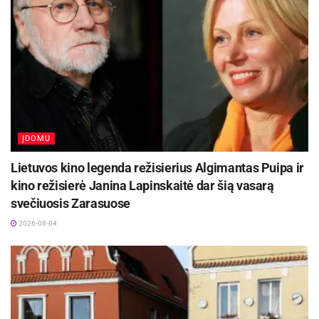
ĮDOMU
Lietuvos kino legenda režisierius Algimantas Puipa ir
kino režisierė Janina Lapinskaitė dar šią vasarą
svečiuosis Zarasuose
2026-08-04