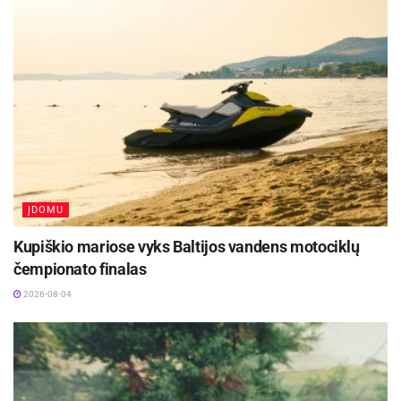
Kauno rajone, Čekiškėje vyks 2028 metų Europos
ir pasaulio greičio automodelių čempionatas
2026-08-07
Matematikos pamokose mokytoja metodininkė
Laima Užkuraitienė mokė vaikus apskaičiuoti
stačiakampio,
ĮDOMU
Kupiškio mariose vyks Baltijos vandens motociklų
čempionato finalas
2026-08-04