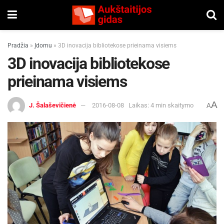
Pradžia
»
Įdomu
»
3D inovacija bibliotekose prieinama visiems
3D inovacija bibliotekose
prieinama visiems
A
J. Šalaševičienė
2016-08-08
Laikas: 4 min skaitymo
A