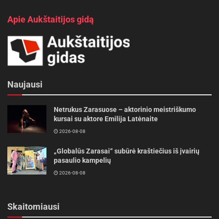
Apie Aukštaitijos gidą
Naujausi
Netrukus Zarasuose – aktorinio meistriškumo
kursai su aktore Emilija Latėnaite
2026-08-08
„Globalūs Zarasai“ subūrė kraštiečius iš įvairių
pasaulio kampelių
2026-08-08
Skaitomiausi