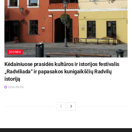
ĮDOMU
Kėdainiuose prasidės kultūros ir istorijos festivalis
„Radviliada“ ir papasakos kunigaikščių Radvilų
istoriją
2026-08-04