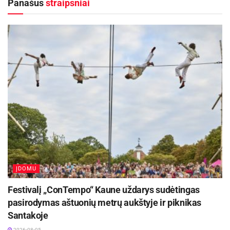
Panašūs
straipsniai
Tuo tarpu Lietuvoje, juolab Panevėžyje,
moksleiviai turi mažai galimybių susipažinti
ĮDOMU
3d modeliavimas
Festivalį „ConTempo“ Kaune uždarys sudėtingas
pasirodymas aštuonių metrų aukštyje ir piknikas
su 3D technologijomis. Tad didžiuojamės bei
Santakoje
džiaugiamės, jog projekto „Bibliotekos pažangai
2026-08-05