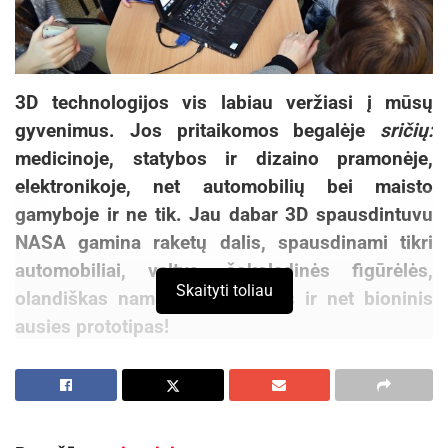
3D technologijos vis labiau veržiasi į mūsų
gyvenimus. Jos pritaikomos begalėje
sričių:
medicinoje, statybos ir dizaino pramonėje,
elektronikoje, net automobilių bei maisto
gamyboje ir ne tik. Jau dabar 3D spausdintuvu
NASA gamina raketų dalis, spausdinami tikri
automobiliai, valtys, šokoladinės figūrėlės,
Skaityti toliau
olandiškas namas ant vandens ir net bioninis
ausies prototipas!
Australijos, Naujosios Zelandijos bei kai kurių
Europos šalių mokyklose trimačio spausdinimo
pamokos jau yra įtrauktos į mokymo programas.