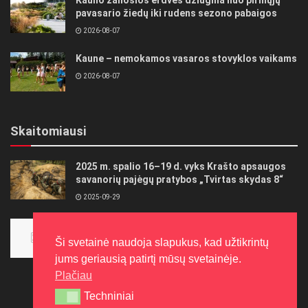
pavasario žiedų iki rudens sezono pabaigos
2026-08-07
Kaune – nemokamos vasaros stovyklos vaikams
2026-08-07
Skaitomiausi
2025 m. spalio 16–19 d. vyks Krašto apsaugos
savanorių pajėgų pratybos „Tvirtas skydas 8“
2025-09-29
Panevėžietės tarptautinėje programoje siekia
aukso
Ši svetainė naudoja slapukus, kad užtikrintų
2015-10-30
jums geriausią patirtį mūsų svetainėje.
Plačiau
Techniniai
Techniniai