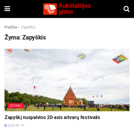
Pradžia
»
Zapyškis
Žyma:
Zapyškis
ĮDOMU
Zapyškį nuspalvino 20-asis aitvarų festivalis
2025-05-19