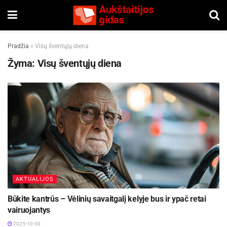
Pradžia
»
Visų šventųjų diena
Žyma:
Visų šventųjų diena
AKTUALIJOS
Būkite kantrūs – Vėlinių savaitgalį kelyje bus ir ypač retai
vairuojantys
2025-10-30