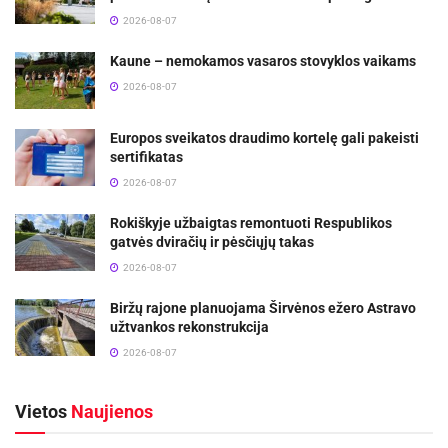
2026-08-07
Kaune – nemokamos vasaros stovyklos vaikams
2026-08-07
Europos sveikatos draudimo kortelę gali pakeisti
sertifikatas
2026-08-07
Rokiškyje užbaigtas remontuoti Respublikos
gatvės dviračių ir pėsčiųjų takas
2026-08-07
Biržų rajone planuojama Širvėnos ežero Astravo
užtvankos rekonstrukcija
2026-08-07
Vietos
Naujienos