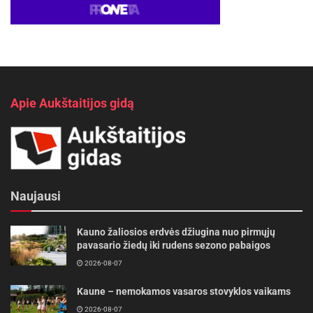
Apie Aukštaitijos gidą
Naujausi
Kauno žaliosios erdvės džiugina nuo pirmųjų
pavasario žiedų iki rudens sezono pabaigos
2026-08-07
Kaune – nemokamos vasaros stovyklos vaikams
2026-08-07