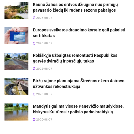
Kauno žaliosios erdvės džiugina nuo pirmųjų
pavasario žiedų iki rudens sezono pabaigos
2026-08-07
Europos sveikatos draudimo kortelę gali pakeisti
sertifikatas
2026-08-07
Rokiškyje užbaigtas remontuoti Respublikos
gatvės dviračių ir pėsčiųjų takas
2026-08-07
Biržų rajone planuojama Širvėnos ežero Astravo
užtvankos rekonstrukcija
2026-08-07
Maudytis galima visose Panevėžio maudyklose,
išskyrus Kultūros ir poilsio parko braidyklą
2026-08-07