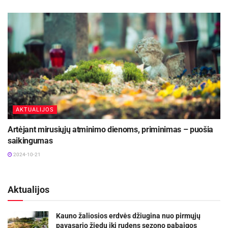
AKTUALIJOS
Artėjant mirusiųjų atminimo dienoms, priminimas – puošia
saikingumas
2024-10-21
Aktualijos
Kauno žaliosios erdvės džiugina nuo pirmųjų
pavasario žiedų iki rudens sezono pabaigos