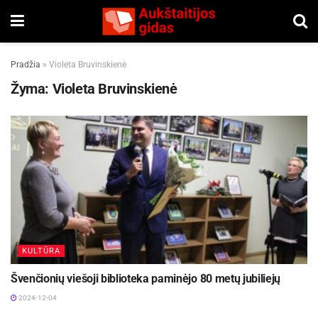
Pradžia
»
Violeta Bruvinskienė
Žyma:
Violeta Bruvinskienė
KULTŪRA
Švenčionių viešoji biblioteka paminėjo 80 metų jubiliejų
2024-12-04