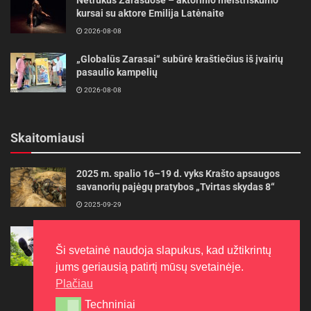
kursai su aktore Emilija Latėnaite
2026-08-08
„Globalūs Zarasai“ subūrė kraštiečius iš įvairių
pasaulio kampelių
2026-08-08
Skaitomiausi
2025 m. spalio 16–19 d. vyks Krašto apsaugos
savanorių pajėgų pratybos „Tvirtas skydas 8“
2025-09-29
Gudrybės, kad trimerio pjovimo valas tarnautų
ilgiau
Ši svetainė naudoja slapukus, kad užtikrintų
2022-06-27
jums geriausią patirtį mūsų svetainėje.
Plačiau
Techniniai
Techniniai