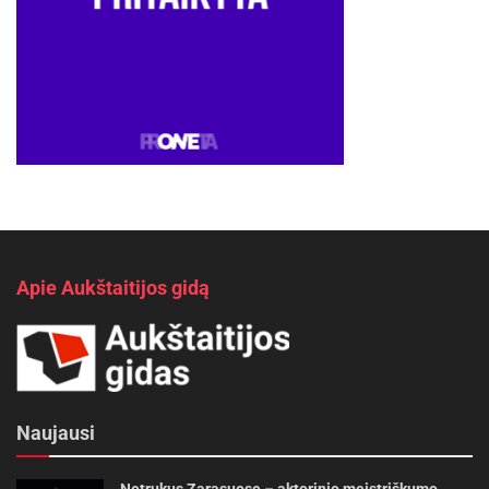
Apie Aukštaitijos gidą
Naujausi
Netrukus Zarasuose – aktorinio meistriškumo