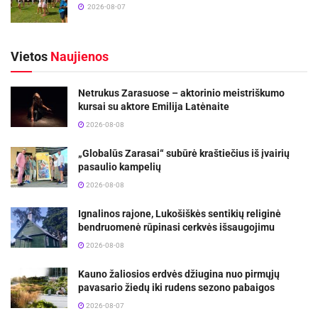
2026-08-07
Vietos
Naujienos
Netrukus Zarasuose – aktorinio meistriškumo
kursai su aktore Emilija Latėnaite
2026-08-08
„Globalūs Zarasai“ subūrė kraštiečius iš įvairių
pasaulio kampelių
2026-08-08
Ignalinos rajone, Lukošiškės sentikių religinė
bendruomenė rūpinasi cerkvės išsaugojimu
2026-08-08
Kauno žaliosios erdvės džiugina nuo pirmųjų
pavasario žiedų iki rudens sezono pabaigos
2026-08-07