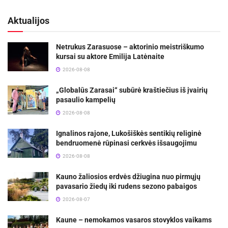
Aktualijos
Netrukus Zarasuose – aktorinio meistriškumo
kursai su aktore Emilija Latėnaite
2026-08-08
„Globalūs Zarasai“ subūrė kraštiečius iš įvairių
pasaulio kampelių
2026-08-08
Ignalinos rajone, Lukošiškės sentikių religinė
bendruomenė rūpinasi cerkvės išsaugojimu
2026-08-08
Kauno žaliosios erdvės džiugina nuo pirmųjų
pavasario žiedų iki rudens sezono pabaigos
2026-08-07
Kaune – nemokamos vasaros stovyklos vaikams