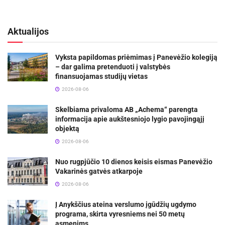
Aktualijos
Vyksta papildomas priėmimas į Panevėžio kolegiją
– dar galima pretenduoti į valstybės
finansuojamas studijų vietas
2026-08-06
Skelbiama privaloma AB „Achema“ parengta
informacija apie aukštesniojo lygio pavojingąjį
objektą
2026-08-06
Nuo rugpjūčio 10 dienos keisis eismas Panevėžio
Vakarinės gatvės atkarpoje
2026-08-06
Į Anykščius ateina verslumo įgūdžių ugdymo
programa, skirta vyresniems nei 50 metų
asmenims