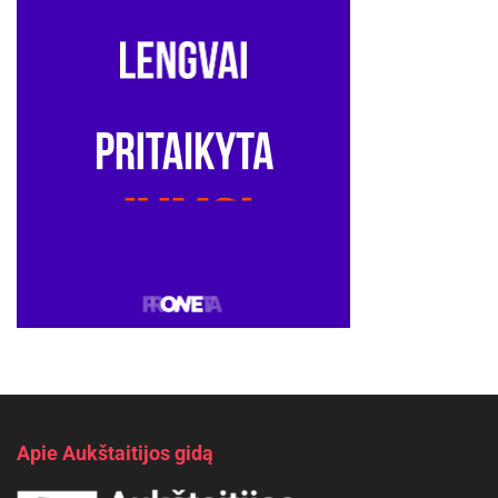
Apie Aukštaitijos gidą