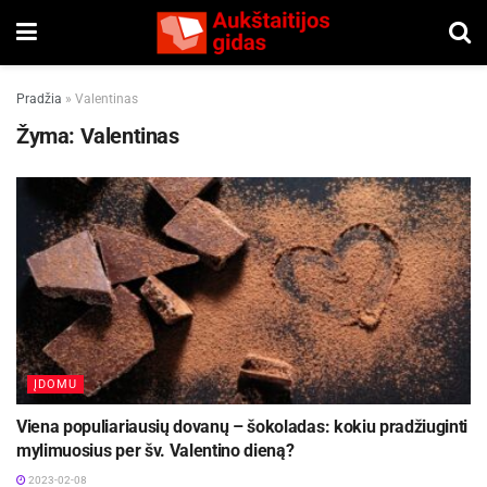
Pradžia
»
Valentinas
Žyma:
Valentinas
ĮDOMU
Viena populiariausių dovanų – šokoladas: kokiu pradžiuginti
mylimuosius per šv. Valentino dieną?
2023-02-08