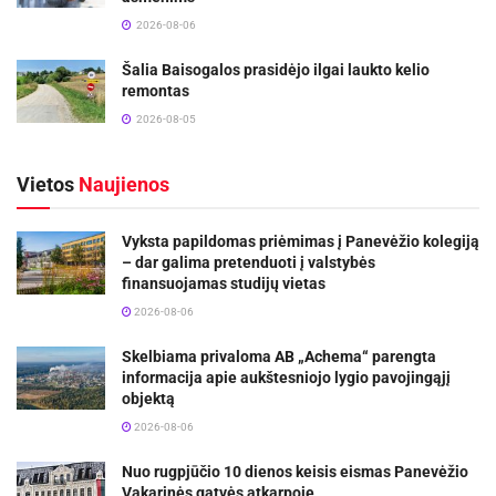
2026-08-06
Šalia Baisogalos prasidėjo ilgai laukto kelio
remontas
2026-08-05
Vietos
Naujienos
Vyksta papildomas priėmimas į Panevėžio kolegiją
– dar galima pretenduoti į valstybės
finansuojamas studijų vietas
2026-08-06
Skelbiama privaloma AB „Achema“ parengta
informacija apie aukštesniojo lygio pavojingąjį
objektą
2026-08-06
Nuo rugpjūčio 10 dienos keisis eismas Panevėžio
Vakarinės gatvės atkarpoje