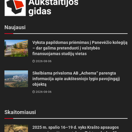
Naujausi
Vyksta papildomas priėmimas į Panevėžio kolegiją
– dar galima pretenduoti į valstybės
finansuojamas studijų vietas
2026-08-06
Skelbiama privaloma AB „Achema“ parengta
informacija apie aukštesniojo lygio pavojingąjį
objektą
2026-08-06
Skaitomiausi
2025 m. spalio 16–19 d. vyks Krašto apsaugos