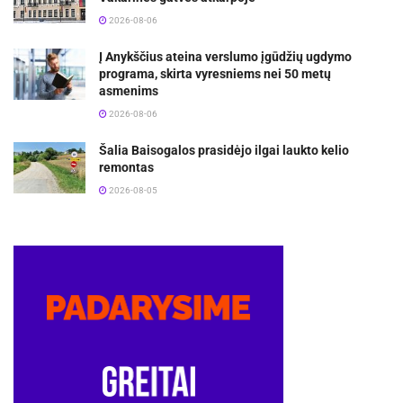
2026-08-06
Į Anykščius ateina verslumo įgūdžių ugdymo
programa, skirta vyresniems nei 50 metų
asmenims
2026-08-06
Šalia Baisogalos prasidėjo ilgai laukto kelio
remontas
2026-08-05