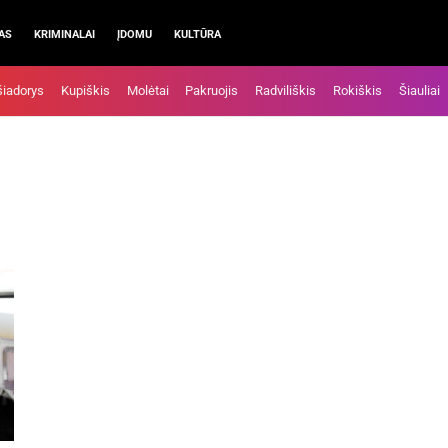
AS
KRIMINALAI
ĮDOMU
KULTŪRA
šiadorys
Kupiškis
Molėtai
Pakruojis
Radviliškis
Rokiškis
Šiauliai