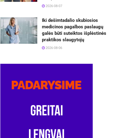
2026-08-07
Iki dešimtadalio skubiosios
medicinos pagalbos paslaugų
galės būti suteiktos išplėstinės
praktikos slaugytojų
2026-08-06