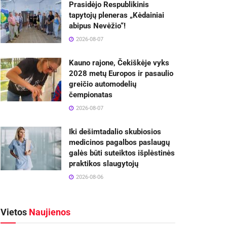
Prasidėjo Respublikinis
tapytojų pleneras „Kėdainiai
abipus Nevėžio“!
2026-08-07
Kauno rajone, Čekiškėje vyks
2028 metų Europos ir pasaulio
greičio automodelių
čempionatas
2026-08-07
Iki dešimtadalio skubiosios
medicinos pagalbos paslaugų
galės būti suteiktos išplėstinės
praktikos slaugytojų
2026-08-06
Vietos
Naujienos