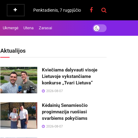
Penktadienis, 7 rugpjūčio
Ukmergė
Utena
Zarasai
Aktualijos
Kviečiama dalyvauti visoje
Lietuvoje vykstančiame
konkurse „Tvari Lietuva“
2026-08-07
Kėdainių Senamiesčio
progimnazija ruošiasi
svarbiems pokyčiams
2026-08-07