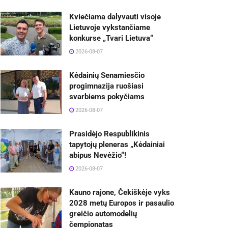
Kviečiama dalyvauti visoje
Lietuvoje vykstančiame
konkurse „Tvari Lietuva“
2026-08-07
Kėdainių Senamiesčio
progimnazija ruošiasi
svarbiems pokyčiams
2026-08-07
Prasidėjo Respublikinis
tapytojų pleneras „Kėdainiai
abipus Nevėžio“!
2026-08-07
Kauno rajone, Čekiškėje vyks
2028 metų Europos ir pasaulio
greičio automodelių
čempionatas