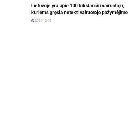
Lietuvoje yra apie 100 tūkstančių vairuotojų,
kuriems gręsia netekti vairuotojo pažymėjimo
2024-12-05