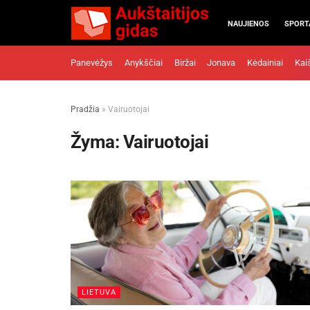
NAUJIENOS
SPORT
Panevėžys
Anykščiai
Biržai
Jonava
Kėdainiai
Kai
Pradžia
»
Vairuotojai
Žyma:
Vairuotojai
LIETUVA