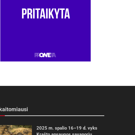
kaitomiausi
2025 m. spalio 16–19 d. vyks
Krašto apsaugos savanorių