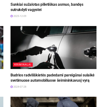
Sunkiai sužalotas pilietiškas asmuo, bandęs
sutrukdyti vagystei
2025-12-09
KRIMINALAI
Budrios radviliškietės padedami pareigūnai sulaikė
svetimuose automobiliuose šeimininkavusį vyrą
2024-07-28