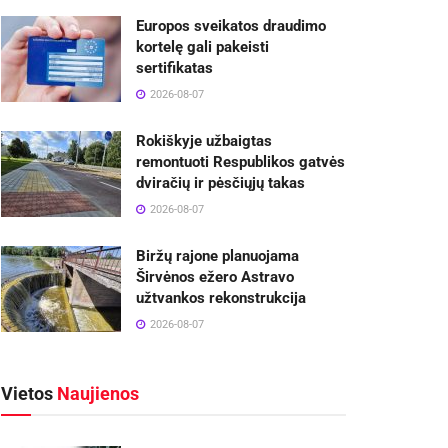
Europos sveikatos draudimo
kortelę gali pakeisti
sertifikatas
2026-08-07
Rokiškyje užbaigtas
remontuoti Respublikos gatvės
dviračių ir pėsčiųjų takas
2026-08-07
Biržų rajone planuojama
Širvėnos ežero Astravo
užtvankos rekonstrukcija
2026-08-07
Vietos
Naujienos