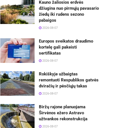
Kauno žaliosios erdvės
džiugina nuo pirmųjų pavasario
žiedų iki rudens sezono
pabaigos
2026-08-07
Europos sveikatos draudimo
kortelę gali pakeisti
sertifikatas
2026-08-07
Rokiškyje užbaigtas
remontuoti Respublikos gatvės
dviračių ir pėsčiųjų takas
2026-08-07
Biržų rajone planuojama
Širvėnos ežero Astravo
užtvankos rekonstrukcija
2026-08-07