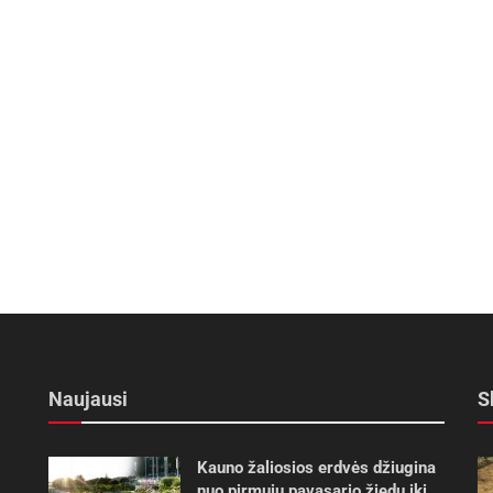
Naujausi
S
Kauno žaliosios erdvės džiugina
nuo pirmųjų pavasario žiedų iki