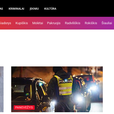
AS
KRIMINALAI
ĮDOMU
KULTŪRA
šiadorys
Kupiškis
Molėtai
Pakruojis
Radviliškis
Rokiškis
Šiauliai
PANEVĖŽYS