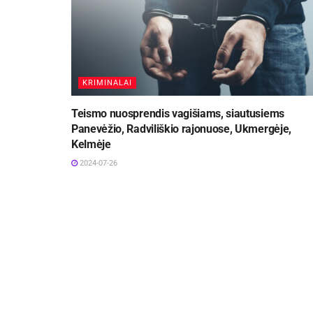
KRIMINALAI
Teismo nuosprendis vagišiams, siautusiems
Panevėžio, Radviliškio rajonuose, Ukmergėje,
Kelmėje
2024-07-26