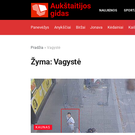
NAUJIENOS
SPORT
Panevėžys
Anykščiai
Biržai
Jonava
Kėdainiai
Kai
Pradžia
»
Vagystė
Žyma:
Vagystė
KAUNAS