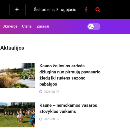
Šeštadienis, 8 rugpjūčio
Ukmergė
Utena
Zarasai
Aktualijos
Kauno žaliosios erdvės
džiugina nuo pirmųjų pavasario
žiedų iki rudens sezono
pabaigos
2026-08-07
Kaune – nemokamos vasaros
stovyklos vaikams
2026-08-07