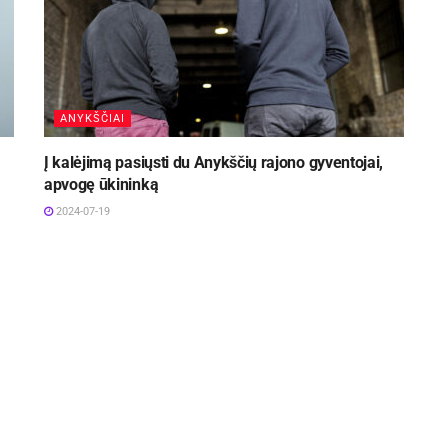
ANYKŠČIAI
Į kalėjimą pasiųsti du Anykščių rajono gyventojai,
apvogę ūkininką
2024-07-19