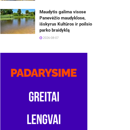
Maudytis galima visose
Panevėžio maudyklose,
išskyrus Kultūros ir poilsio
parko braidyklą
2026-08-07