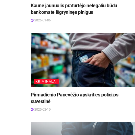
Kaune jaunuolis praturtėjo nelegaliu būdu
bankomate išgryninęs pinigus
2026-01-06
KRIMINALAI
Pirmadienio Panevėžio apskrities policijos
suvestinė
2025-02-10