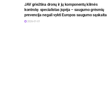
JAV griežtina dronų ir jų komponentų kilmės
kontrolę: specialistas įspėja – saugumo grėsmių
prevencija negali vykti Europos saugumo sąskaita
2026-01-01