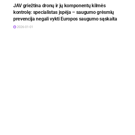
JAV griežtina dronų ir jų komponentų kilmės
kontrolę: specialistas įspėja – saugumo grėsmių
prevencija negali vykti Europos saugumo sąskaita
2026-01-01