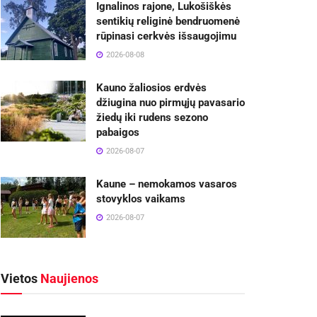
Ignalinos rajone, Lukošiškės
sentikių religinė bendruomenė
rūpinasi cerkvės išsaugojimu
2026-08-08
Kauno žaliosios erdvės
džiugina nuo pirmųjų pavasario
žiedų iki rudens sezono
pabaigos
2026-08-07
Kaune – nemokamos vasaros
stovyklos vaikams
2026-08-07
Vietos
Naujienos