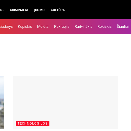
AS
KRIMINALAI
ĮDOMU
KULTŪRA
šiadorys
Kupiškis
Molėtai
Pakruojis
Radviliškis
Rokiškis
Šiauliai
TECHNOLOGIJOS