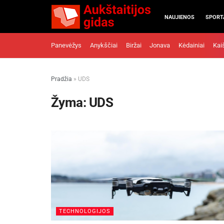
NAUJIENOS
SPORT
Panevėžys
Anykščiai
Biržai
Jonava
Kėdainiai
Kai
Pradžia
»
UDS
Žyma:
UDS
TECHNOLOGIJOS