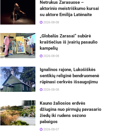
Netrukus Zarasuose –
aktorinio meistriškumo kursai
su aktore Emilija Latėnaite
2026-08-08
„Globalūs Zarasai“ subūrė
kraštiečius iš įvairių pasaulio
kampelių
2026-08-08
Ignalinos rajone, Lukošiškės
sentikių religinė bendruomenė
rūpinasi cerkvės išsaugojimu
2026-08-08
Kauno žaliosios erdvės
džiugina nuo pirmųjų pavasario
žiedų iki rudens sezono
pabaigos
2026-08-07