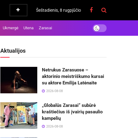
Šeštadienis, 8 rugpjūčio
Ukmergė
Utena
Zarasai
Aktualijos
Netrukus Zarasuose –
aktorinio meistriškumo kursai
su aktore Emilija Latėnaite
2026-08-08
„Globalūs Zarasai“ subūrė
kraštiečius iš įvairių pasaulio
kampelių
2026-08-08