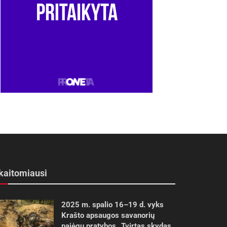
kaitomiausi
2025 m. spalio 16–19 d. vyks
Krašto apsaugos savanorių
pajėgų pratybos „Tvirtas skydas