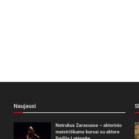
Naujausi
S
Netrukus Zarasuose – aktorinio
meistriškumo kursai su aktore
Emilija Latėnaite