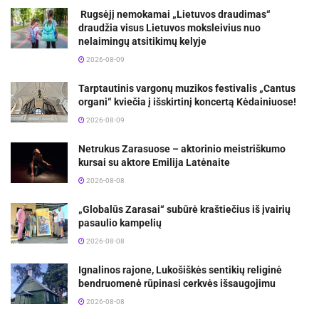
Rugsėjį nemokamai „Lietuvos draudimas“
draudžia visus Lietuvos moksleivius nuo
nelaimingų atsitikimų kelyje
2026-08-09
Tarptautinis vargonų muzikos festivalis „Cantus
organi“ kviečia į išskirtinį koncertą Kėdainiuose!
2026-08-09
Netrukus Zarasuose – aktorinio meistriškumo
kursai su aktore Emilija Latėnaite
2026-08-08
„Globalūs Zarasai“ subūrė kraštiečius iš įvairių
pasaulio kampelių
2026-08-08
Ignalinos rajone, Lukošiškės sentikių religinė
bendruomenė rūpinasi cerkvės išsaugojimu
2026-08-08