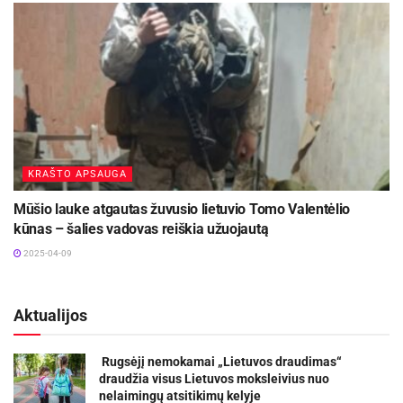
KRAŠTO APSAUGA
Mūšio lauke atgautas žuvusio lietuvio Tomo Valentėlio
kūnas – šalies vadovas reiškia užuojautą
2025-04-09
Aktualijos
Rugsėjį nemokamai „Lietuvos draudimas“
draudžia visus Lietuvos moksleivius nuo
nelaimingų atsitikimų kelyje