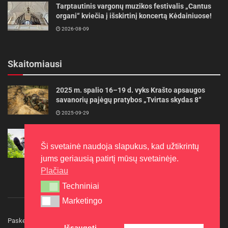
Tarptautinis vargonų muzikos festivalis „Cantus
organi“ kviečia į išskirtinį koncertą Kėdainiuose!
2026-08-09
Skaitomiausi
2025 m. spalio 16–19 d. vyks Krašto apsaugos
savanorių pajėgų pratybos „Tvirtas skydas 8“
2025-09-29
Gudrybės, kad trimerio pjovimo valas tarnautų
ilgiau
Ši svetainė naudoja slapukus, kad užtikrintų
2022-06-27
jums geriausią patirtį mūsų svetainėje.
Plačiau
Techniniai
Techniniai
Marketingo
Marketingo
Paskelbkite naujieną
Rašyti redakcijai
Reklama
Išsaugoti