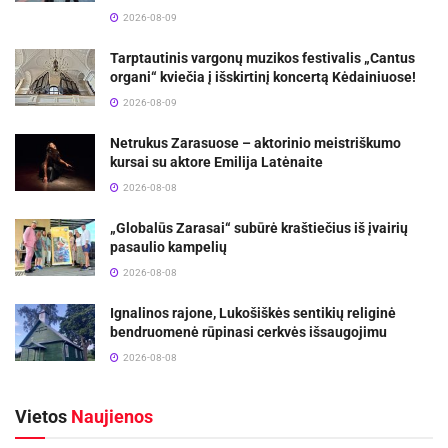
2026-08-09
Tarptautinis vargonų muzikos festivalis „Cantus
organi“ kviečia į išskirtinį koncertą Kėdainiuose!
2026-08-09
Netrukus Zarasuose – aktorinio meistriškumo
kursai su aktore Emilija Latėnaite
2026-08-08
„Globalūs Zarasai“ subūrė kraštiečius iš įvairių
pasaulio kampelių
2026-08-08
Ignalinos rajone, Lukošiškės sentikių religinė
bendruomenė rūpinasi cerkvės išsaugojimu
2026-08-08
Vietos
Naujienos