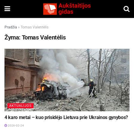
Pradžia
»
Tomas Valentėlis
Žyma:
Tomas Valentėlis
AKTUALIJOS
4 karo metai – kuo prisidėjo Lietuva prie Ukrainos gynybos?
2026-02-24