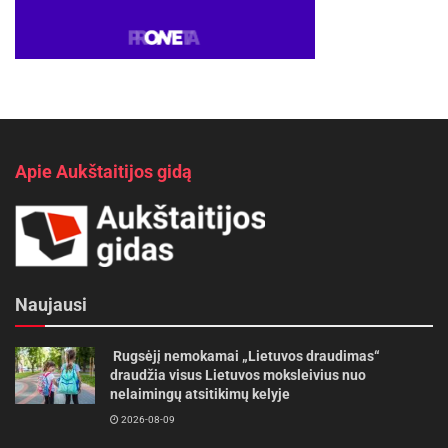
Apie Aukštaitijos gidą
Naujausi
Rugsėjį nemokamai „Lietuvos draudimas“
draudžia visus Lietuvos moksleivius nuo
nelaimingų atsitikimų kelyje
2026-08-09