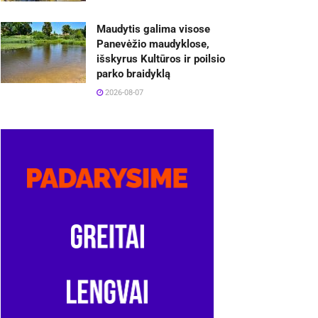
Maudytis galima visose
Panevėžio maudyklose,
išskyrus Kultūros ir poilsio
parko braidyklą
2026-08-07