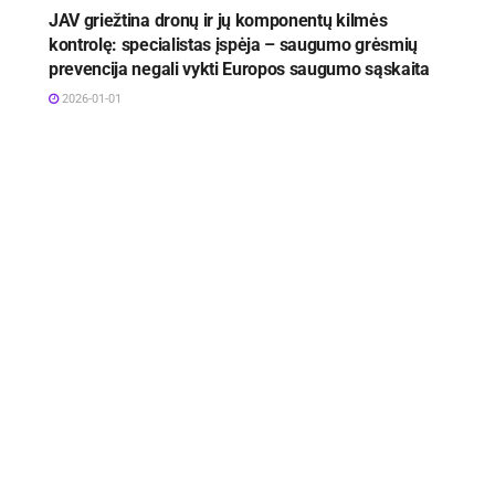
JAV griežtina dronų ir jų komponentų kilmės
kontrolę: specialistas įspėja – saugumo grėsmių
prevencija negali vykti Europos saugumo sąskaita
2026-01-01