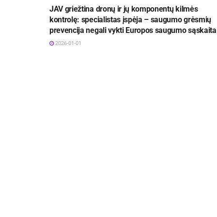
JAV griežtina dronų ir jų komponentų kilmės
kontrolę: specialistas įspėja – saugumo grėsmių
prevencija negali vykti Europos saugumo sąskaita
2026-01-01