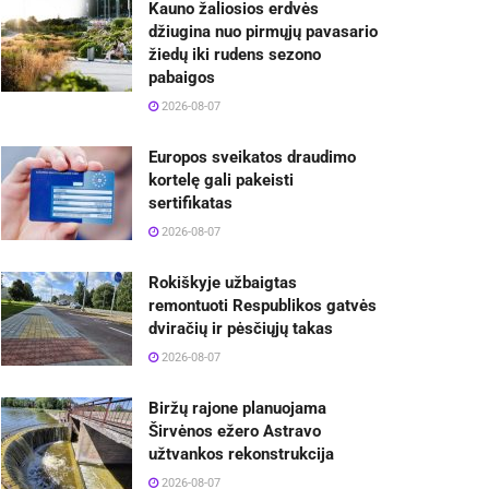
Kauno žaliosios erdvės
džiugina nuo pirmųjų pavasario
žiedų iki rudens sezono
pabaigos
2026-08-07
Europos sveikatos draudimo
kortelę gali pakeisti
sertifikatas
2026-08-07
Rokiškyje užbaigtas
remontuoti Respublikos gatvės
dviračių ir pėsčiųjų takas
2026-08-07
Biržų rajone planuojama
Širvėnos ežero Astravo
užtvankos rekonstrukcija
2026-08-07