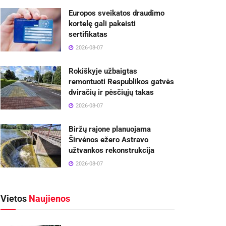
Europos sveikatos draudimo
kortelę gali pakeisti
sertifikatas
2026-08-07
Rokiškyje užbaigtas
remontuoti Respublikos gatvės
dviračių ir pėsčiųjų takas
2026-08-07
Biržų rajone planuojama
Širvėnos ežero Astravo
užtvankos rekonstrukcija
2026-08-07
Vietos
Naujienos