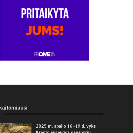
kaitomiausi
2025 m. spalio 16–19 d. vyks
Krašto apsaugos savanorių