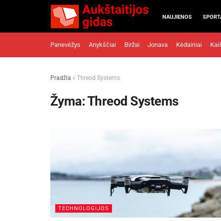
NAUJIENOS
SPORT
Panevėžys
Anykščiai
Biržai
Jonava
Kėdainiai
Kai
Pradžia
»
Threod Systems
Žyma:
Threod Systems
TECHNOLOGIJOS