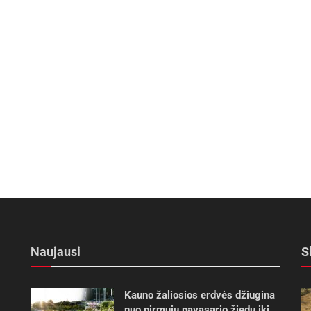
Naujausi
S
Kauno žaliosios erdvės džiugina
nuo pirmųjų pavasario žiedų iki