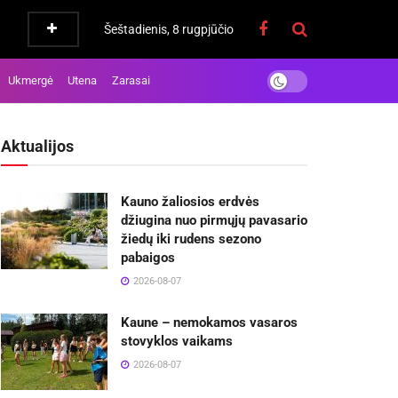
Šeštadienis, 8 rugpjūčio
Ukmergė
Utena
Zarasai
Aktualijos
Kauno žaliosios erdvės
džiugina nuo pirmųjų pavasario
žiedų iki rudens sezono
pabaigos
2026-08-07
Kaune – nemokamos vasaros
stovyklos vaikams
2026-08-07