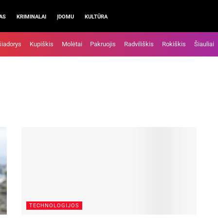
AS
KRIMINALAI
ĮDOMU
KULTŪRA
šiadorys
Kupiškis
Molėtai
Pakruojis
Radviliškis
Rokiškis
Šiauliai
TECHNOLOGIJOS