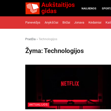
NAUJIENOS
SPORT
Panevėžys
Anykščiai
Biržai
Jonava
Kėdainiai
Kai
Pradžia
»
Technologijos
Žyma:
Technologijos
AKTUALIJOS