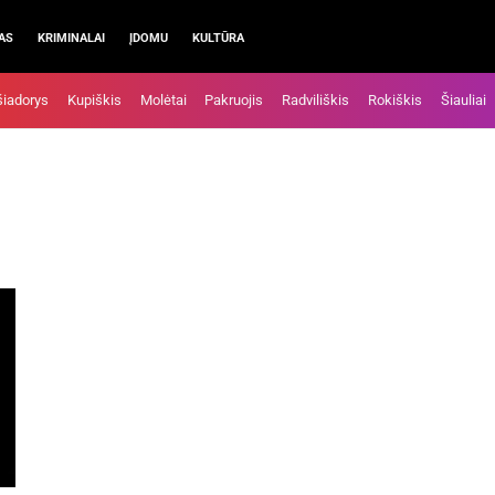
AS
KRIMINALAI
ĮDOMU
KULTŪRA
šiadorys
Kupiškis
Molėtai
Pakruojis
Radviliškis
Rokiškis
Šiauliai