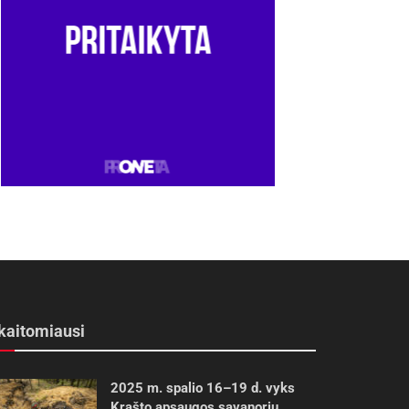
kaitomiausi
2025 m. spalio 16–19 d. vyks
Krašto apsaugos savanorių