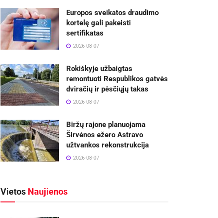
Europos sveikatos draudimo
kortelę gali pakeisti
sertifikatas
2026-08-07
Rokiškyje užbaigtas
remontuoti Respublikos gatvės
dviračių ir pėsčiųjų takas
2026-08-07
Biržų rajone planuojama
Širvėnos ežero Astravo
užtvankos rekonstrukcija
2026-08-07
Vietos
Naujienos