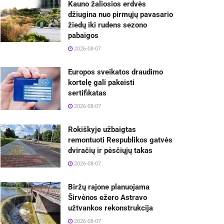
Kauno žaliosios erdvės
džiugina nuo pirmųjų pavasario
žiedų iki rudens sezono
pabaigos
2026-08-07
Europos sveikatos draudimo
kortelę gali pakeisti
sertifikatas
2026-08-07
Rokiškyje užbaigtas
remontuoti Respublikos gatvės
dviračių ir pėsčiųjų takas
2026-08-07
Biržų rajone planuojama
Širvėnos ežero Astravo
užtvankos rekonstrukcija
2026-08-07