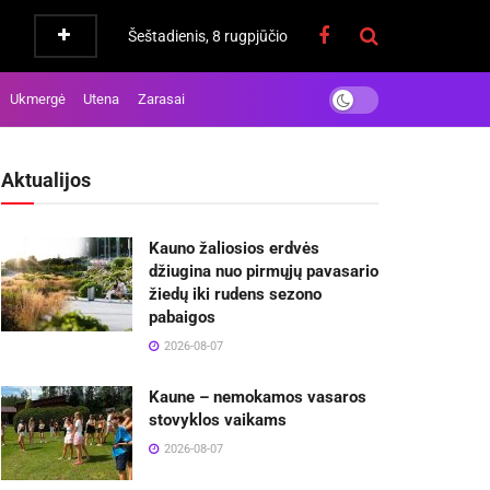
Šeštadienis, 8 rugpjūčio
Ukmergė
Utena
Zarasai
Aktualijos
Kauno žaliosios erdvės
džiugina nuo pirmųjų pavasario
žiedų iki rudens sezono
pabaigos
2026-08-07
Kaune – nemokamos vasaros
stovyklos vaikams
2026-08-07