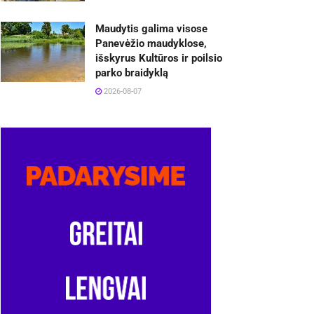
Maudytis galima visose
Panevėžio maudyklose,
išskyrus Kultūros ir poilsio
parko braidyklą
2026-08-07