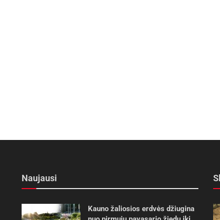
Naujausi
S
Kauno žaliosios erdvės džiugina
nuo pirmųjų pavasario žiedų iki