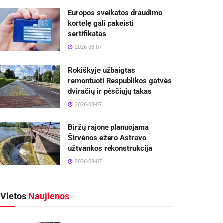
Europos sveikatos draudimo
kortelę gali pakeisti
sertifikatas
2026-08-07
Rokiškyje užbaigtas
remontuoti Respublikos gatvės
dviračių ir pėsčiųjų takas
2026-08-07
Biržų rajone planuojama
Širvėnos ežero Astravo
užtvankos rekonstrukcija
2026-08-07
Vietos
Naujienos