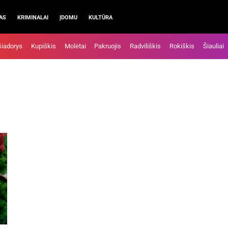
AS
KRIMINALAI
ĮDOMU
KULTŪRA
šiadorys
Kupiškis
Molėtai
Pakruojis
Radviliškis
Rokiškis
Šiauliai