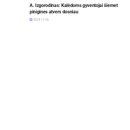
A. Izgorodinas: Kalėdoms gyventojai šiemet
pinigines atvers dosniau
2024-11-26