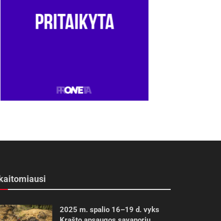
kaitomiausi
2025 m. spalio 16–19 d. vyks
Krašto apsaugos savanorių