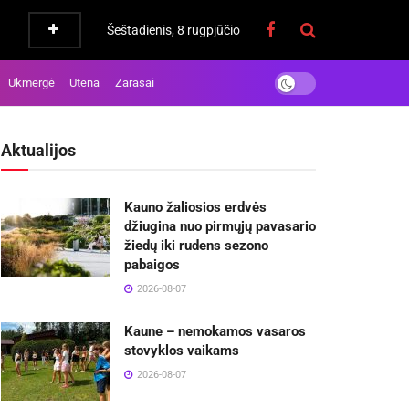
Šeštadienis, 8 rugpjūčio
Ukmergė
Utena
Zarasai
Aktualijos
Kauno žaliosios erdvės
džiugina nuo pirmųjų pavasario
žiedų iki rudens sezono
pabaigos
2026-08-07
Kaune – nemokamos vasaros
stovyklos vaikams
2026-08-07