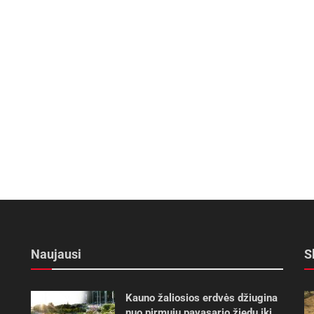
Naujausi
S
Kauno žaliosios erdvės džiugina
nuo pirmųjų pavasario žiedų iki