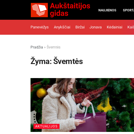
NAUJIENOS
SPORT
Panevėžys
Anykščiai
Biržai
Jonava
Kėdainiai
Kai
Pradžia
»
Švemtės
Žyma:
Švemtės
AKTUALIJOS