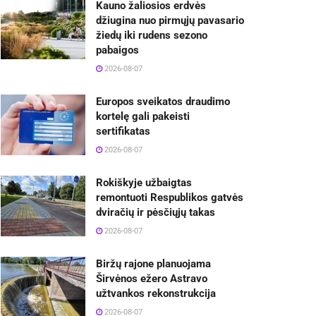
Kauno žaliosios erdvės
džiugina nuo pirmųjų pavasario
žiedų iki rudens sezono
pabaigos
2026-08-07
Europos sveikatos draudimo
kortelę gali pakeisti
sertifikatas
2026-08-07
Rokiškyje užbaigtas
remontuoti Respublikos gatvės
dviračių ir pėsčiųjų takas
2026-08-07
Biržų rajone planuojama
Širvėnos ežero Astravo
užtvankos rekonstrukcija
2026-08-07