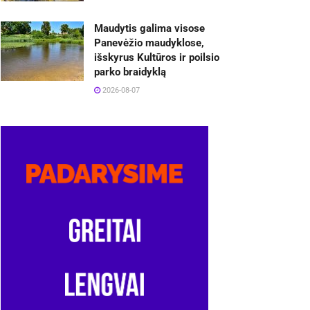
Maudytis galima visose
Panevėžio maudyklose,
išskyrus Kultūros ir poilsio
parko braidyklą
2026-08-07