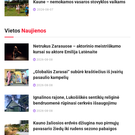
Kaune – nemokamos vasaros stovyklos vaikams
2026-08-07
Vietos
Naujienos
Netrukus Zarasuose – aktorinio meistriškumo
kursai su aktore Emilija Latėnaite
2026-08-08
„Globalūs Zarasai“ subūrė kraštiečius iš įvairių
pasaulio kampelių
2026-08-08
Ignalinos rajone, Lukošiškės sentikių religinė
bendruomenė rūpinasi cerkvės išsaugojimu
2026-08-08
Kauno žaliosios erdvės džiugina nuo pirmųjų
pavasario žiedų iki rudens sezono pabaigos