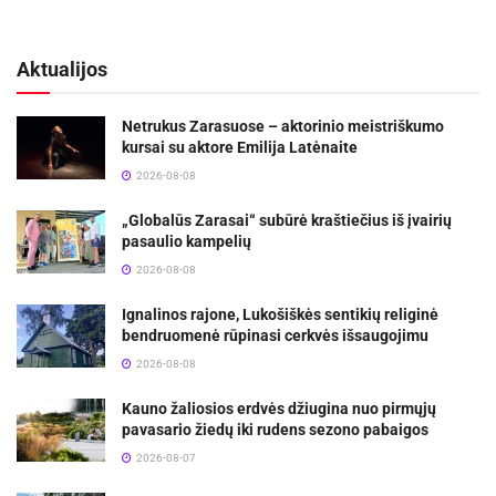
Aktualijos
Netrukus Zarasuose – aktorinio meistriškumo
kursai su aktore Emilija Latėnaite
2026-08-08
„Globalūs Zarasai“ subūrė kraštiečius iš įvairių
pasaulio kampelių
2026-08-08
Ignalinos rajone, Lukošiškės sentikių religinė
bendruomenė rūpinasi cerkvės išsaugojimu
2026-08-08
Kauno žaliosios erdvės džiugina nuo pirmųjų
pavasario žiedų iki rudens sezono pabaigos
2026-08-07