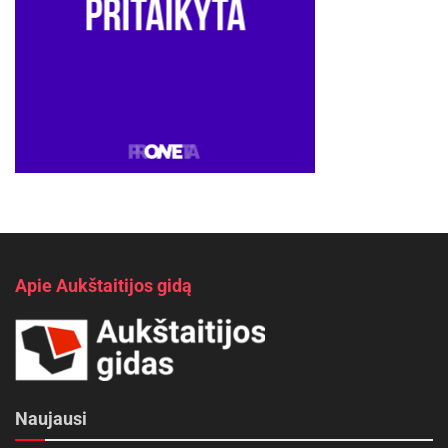
Apie Aukštaitijos gidą
Naujausi