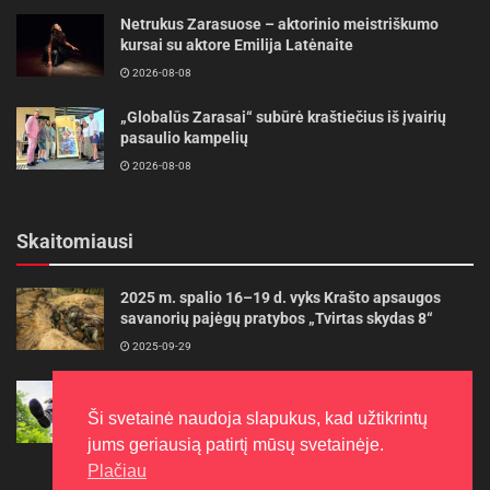
Netrukus Zarasuose – aktorinio meistriškumo
kursai su aktore Emilija Latėnaite
2026-08-08
„Globalūs Zarasai“ subūrė kraštiečius iš įvairių
pasaulio kampelių
2026-08-08
Skaitomiausi
2025 m. spalio 16–19 d. vyks Krašto apsaugos
savanorių pajėgų pratybos „Tvirtas skydas 8“
2025-09-29
Gudrybės, kad trimerio pjovimo valas tarnautų
ilgiau
Ši svetainė naudoja slapukus, kad užtikrintų
2022-06-27
jums geriausią patirtį mūsų svetainėje.
Plačiau