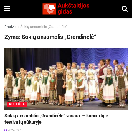
Pradžia
»
Šokių ansamblis „Grandinėlė“
Žyma:
Šokių ansamblis „Grandinėlė“
KULTŪRA
Šokių ansamblio „Grandinėlė“ vasara – koncertų ir
festivalių sūkuryje
2024-09-13