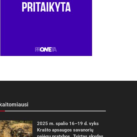
kaitomiausi
2025 m. spalio 16–19 d. vyks
Krašto apsaugos savanorių
pajėgų pratybos „Tvirtas skydas