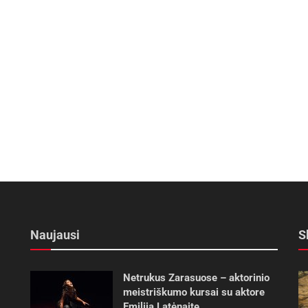
Naujausi
S
Netrukus Zarasuose – aktorinio
meistriškumo kursai su aktore
Emilija Latėnaite