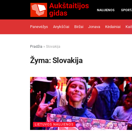
NAUJIENOS
SPORT
Panevėžys
Anykščiai
Biržai
Jonava
Kėdainiai
Kai
Pradžia
»
Slovakija
Žyma:
Slovakija
LIETUVOS NAUJIENOS