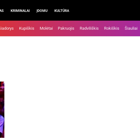
AS
KRIMINALAI
ĮDOMU
KULTŪRA
šiadorys
Kupiškis
Molėtai
Pakruojis
Radviliškis
Rokiškis
Šiauliai