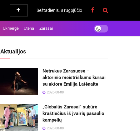
Šeštadienis, 8 rugpjūčio
Ukmergė
Utena
Zarasai
Aktualijos
Netrukus Zarasuose –
aktorinio meistriškumo kursai
su aktore Emilija Latėnaite
2026-08-08
„Globalūs Zarasai“ subūrė
kraštiečius iš įvairių pasaulio
kampelių
2026-08-08