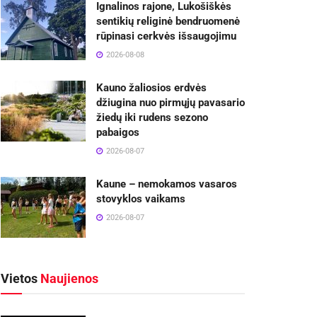
Ignalinos rajone, Lukošiškės
sentikių religinė bendruomenė
rūpinasi cerkvės išsaugojimu
2026-08-08
Kauno žaliosios erdvės
džiugina nuo pirmųjų pavasario
žiedų iki rudens sezono
pabaigos
2026-08-07
Kaune – nemokamos vasaros
stovyklos vaikams
2026-08-07
Vietos
Naujienos