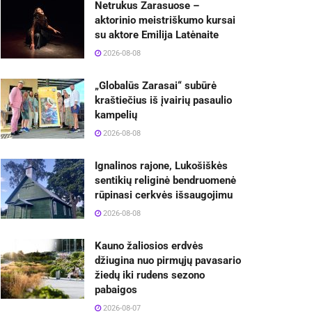
Netrukus Zarasuose –
aktorinio meistriškumo kursai
su aktore Emilija Latėnaite
2026-08-08
„Globalūs Zarasai“ subūrė
kraštiečius iš įvairių pasaulio
kampelių
2026-08-08
Ignalinos rajone, Lukošiškės
sentikių religinė bendruomenė
rūpinasi cerkvės išsaugojimu
2026-08-08
Kauno žaliosios erdvės
džiugina nuo pirmųjų pavasario
žiedų iki rudens sezono
pabaigos
2026-08-07