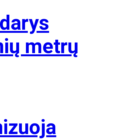
ždarys
nių metrų
nizuoja