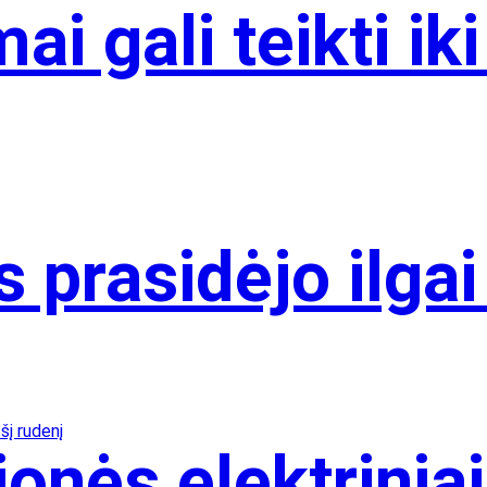
i gali teikti ik
 prasidėjo ilgai
nės elektriniais