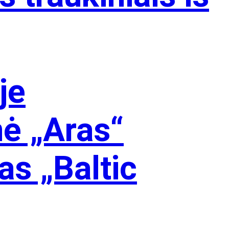
je
nė „Aras“
as „Baltic