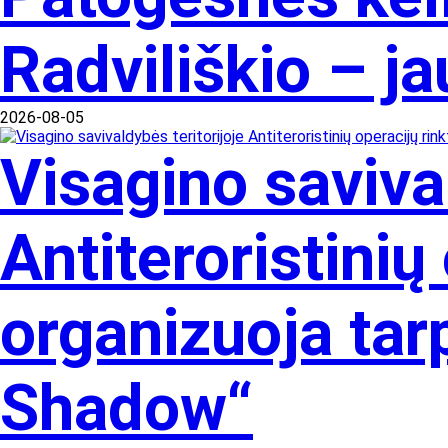
Radviliškio – ja
2026-08-05
Visagino savival
Antiteroristinių
organizuoja tar
Shadow“