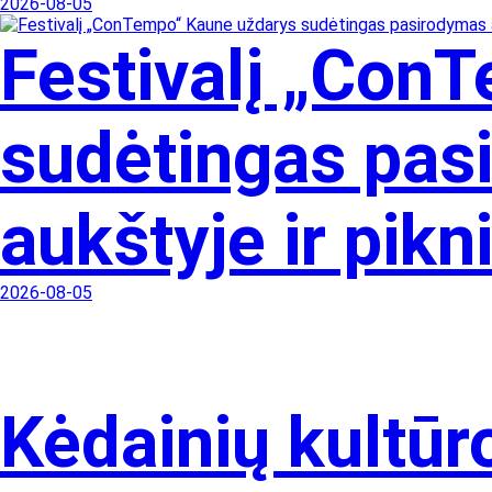
2026-08-05
Festivalį „Con
sudėtingas pas
aukštyje ir pik
2026-08-05
Kėdainių kultūr