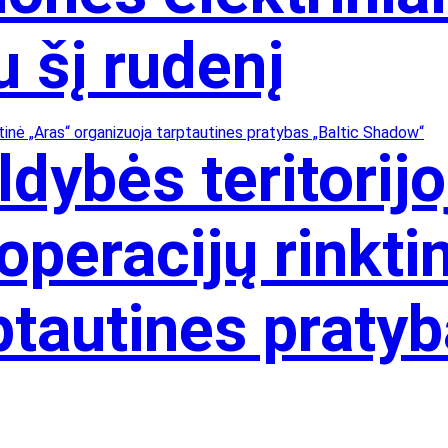
u šį rudenį
dybės teritorijo
 operacijų rinkti
ptautines pratyb