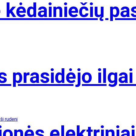
 kėdainiečių pa
 prasidėjo ilgai
nės elektriniais