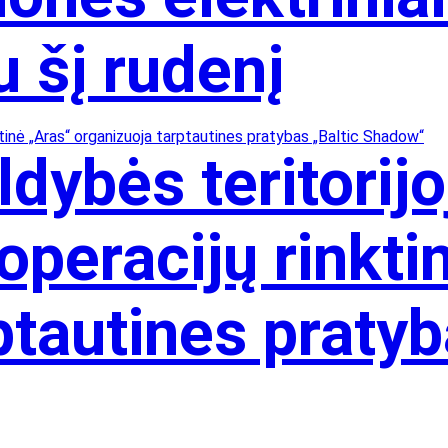
u šį rudenį
dybės teritorijo
 operacijų rinkti
ptautines pratyb