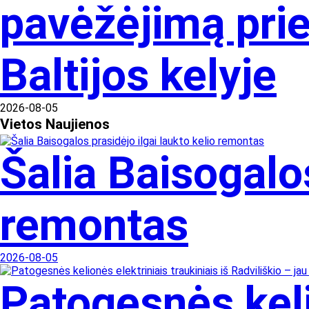
pavėžėjimą prie
Baltijos kelyje
2026-08-05
Vietos
Naujienos
Šalia Baisogalos
remontas
2026-08-05
Patogesnės kelio