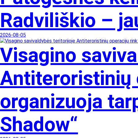
Radviliškio – ja
2026-08-05
Visagino savival
Antiteroristinių
organizuoja tar
Shadow“