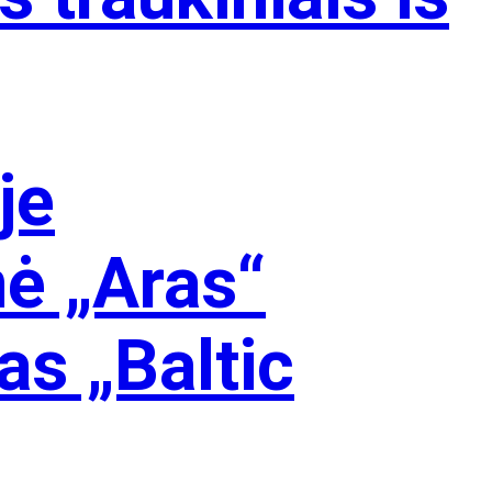
je
nė „Aras“
as „Baltic