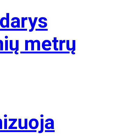
ždarys
nių metrų
nizuoja