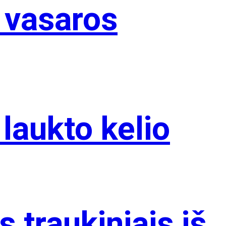
i vasaros
 laukto kelio
 traukiniais iš