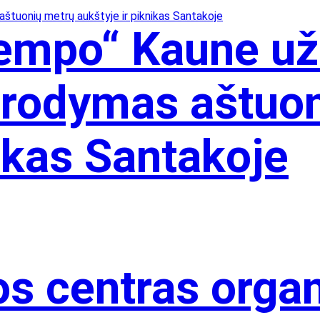
Tempo“ Kaune u
irodymas aštuo
nikas Santakoje
os centras orga