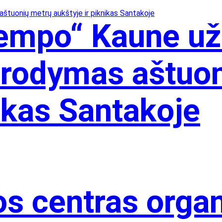
Tempo“ Kaune u
irodymas aštuo
nikas Santakoje
os centras orga