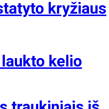
statyto kryžiaus
 laukto kelio
 traukiniais iš