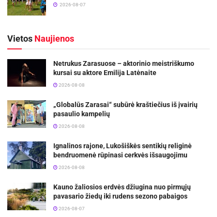
2026-08-07
Vietos
Naujienos
Netrukus Zarasuose – aktorinio meistriškumo
kursai su aktore Emilija Latėnaite
2026-08-08
„Globalūs Zarasai“ subūrė kraštiečius iš įvairių
pasaulio kampelių
2026-08-08
Ignalinos rajone, Lukošiškės sentikių religinė
bendruomenė rūpinasi cerkvės išsaugojimu
2026-08-08
Kauno žaliosios erdvės džiugina nuo pirmųjų
pavasario žiedų iki rudens sezono pabaigos
2026-08-07