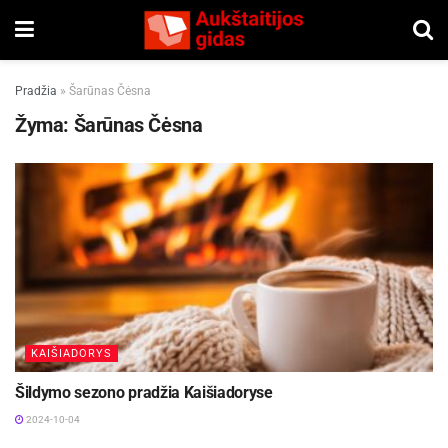
Pradžia
»
Šarūnas Čėsna
Žyma:
Šarūnas Čėsna
KAIŠIADORYS
Šildymo sezono pradžia Kaišiadoryse
2024-10-04