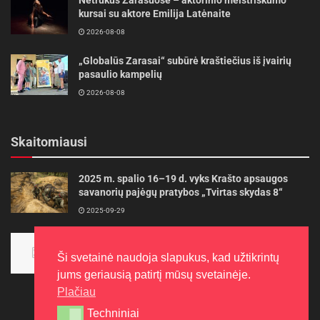
kursai su aktore Emilija Latėnaite
2026-08-08
„Globalūs Zarasai“ subūrė kraštiečius iš įvairių
pasaulio kampelių
2026-08-08
Skaitomiausi
2025 m. spalio 16–19 d. vyks Krašto apsaugos
savanorių pajėgų pratybos „Tvirtas skydas 8“
2025-09-29
Panevėžietės tarptautinėje programoje siekia
aukso
Ši svetainė naudoja slapukus, kad užtikrintų
2015-10-30
jums geriausią patirtį mūsų svetainėje.
Plačiau
Techniniai
Techniniai