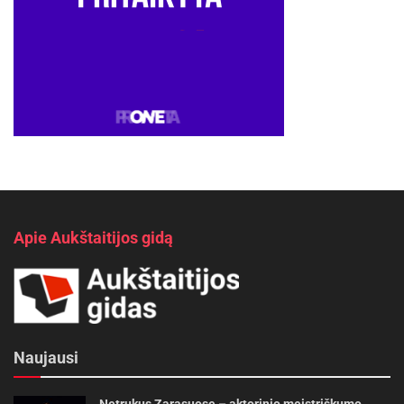
Apie Aukštaitijos gidą
Naujausi
Netrukus Zarasuose – aktorinio meistriškumo