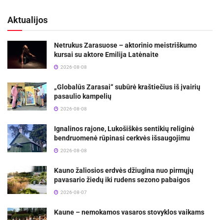
Aktualijos
Netrukus Zarasuose – aktorinio meistriškumo
kursai su aktore Emilija Latėnaite
2026-08-08
„Globalūs Zarasai“ subūrė kraštiečius iš įvairių
pasaulio kampelių
2026-08-08
Ignalinos rajone, Lukošiškės sentikių religinė
bendruomenė rūpinasi cerkvės išsaugojimu
2026-08-08
Kauno žaliosios erdvės džiugina nuo pirmųjų
pavasario žiedų iki rudens sezono pabaigos
2026-08-07
Kaune – nemokamos vasaros stovyklos vaikams