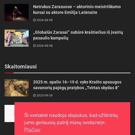
Netrukus Zarasuose – aktorinio meistriškumo
kursai su aktore Emilija Latėnaite
2026-08-08
„Globalūs Zarasai“ subūrė kraštiečius iš įvairių
pasaulio kampelių
2026-08-08
Skaitomiausi
2025 m. spalio 16–19 d. vyks Krašto apsaugos
savanorių pajėgų pratybos „Tvirtas skydas 8“
2025-09-29
Panevėžietės tarptautinėje programoje siekia
aukso
Ši svetainė naudoja slapukus, kad užtikrintų
2015-10-30
jums geriausią patirtį mūsų svetainėje.
Plačiau