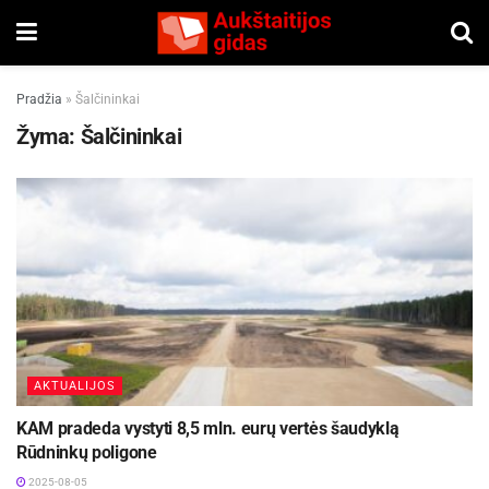
Pradžia
»
Šalčininkai
Žyma:
Šalčininkai
AKTUALIJOS
KAM pradeda vystyti 8,5 mln. eurų vertės šaudyklą
Rūdninkų poligone
2025-08-05