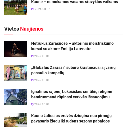
Kaune – nemokamos vasaros stovyklos vaikams
2026-08-07
Vietos
Naujienos
Netrukus Zarasuose – aktorinio meistriškumo
kursai su aktore Emilija Latėnaite
2026-08-08
„Globalūs Zarasai“ subūrė kraštiečius iš įvairių
pasaulio kampelių
2026-08-08
Ignalinos rajone, Lukošiškės sentikių religinė
bendruomenė rūpinasi cerkvės išsaugojimu
2026-08-08
Kauno žaliosios erdvės džiugina nuo pirmųjų
pavasario žiedų iki rudens sezono pabaigos