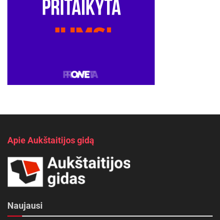
Apie Aukštaitijos gidą
Naujausi