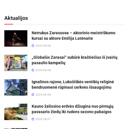
Aktualijos
Netrukus Zarasuose – aktorinio meistriškumo
kursai su aktore Emilija Latėnaite
2026-08-08
„Globalūs Zarasai“ subūrė kraštiečius iš įvairių
pasaulio kampelių
2026-08-08
Ignalinos rajone, Lukošiškės sentikių religinė
bendruomenė rūpinasi cerkvės išsaugojimu
2026-08-08
Kauno žaliosios erdvės džiugina nuo pirmųjų
pavasario žiedų iki rudens sezono pabaigos
2026-08-07