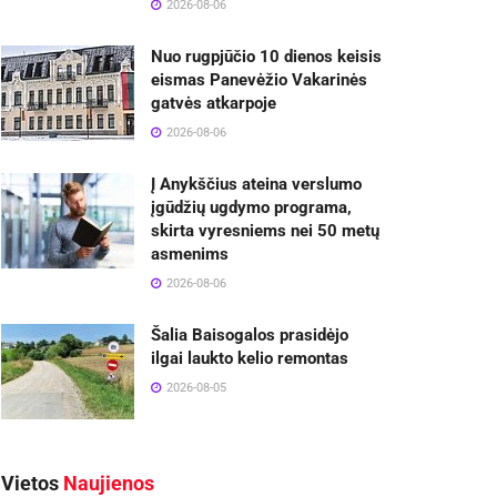
2026-08-06
Nuo rugpjūčio 10 dienos keisis
eismas Panevėžio Vakarinės
gatvės atkarpoje
2026-08-06
Į Anykščius ateina verslumo
įgūdžių ugdymo programa,
skirta vyresniems nei 50 metų
asmenims
2026-08-06
Šalia Baisogalos prasidėjo
ilgai laukto kelio remontas
2026-08-05
Vietos
Naujienos