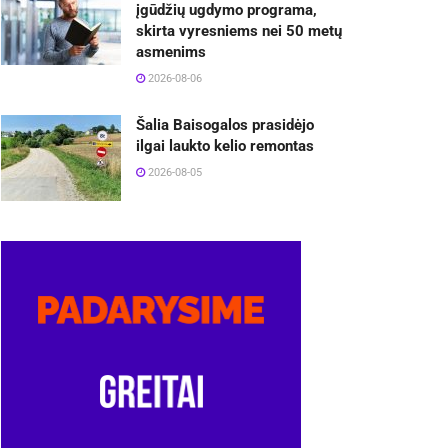
įgūdžių ugdymo programa,
skirta vyresniems nei 50 metų
asmenims
2026-08-06
Šalia Baisogalos prasidėjo
ilgai laukto kelio remontas
2026-08-05