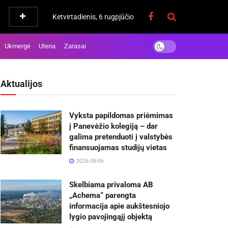
Ketvirtadienis, 6 rugpjūčio
Ukmergė
Utena
Zarasai
Aktualijos
Vyksta papildomas priėmimas
į Panevėžio kolegiją – dar
galima pretenduoti į valstybės
finansuojamas studijų vietas
2026-08-06
Skelbiama privaloma AB
„Achema“ parengta
informacija apie aukštesniojo
lygio pavojingąjį objektą