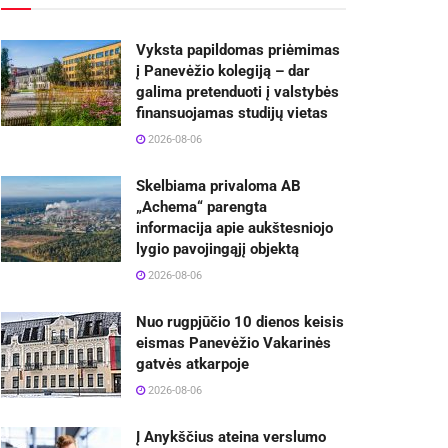
Vyksta papildomas priėmimas
į Panevėžio kolegiją – dar
galima pretenduoti į valstybės
finansuojamas studijų vietas
2026-08-06
Skelbiama privaloma AB
„Achema“ parengta
informacija apie aukštesniojo
lygio pavojingąjį objektą
2026-08-06
Nuo rugpjūčio 10 dienos keisis
eismas Panevėžio Vakarinės
gatvės atkarpoje
2026-08-06
Į Anykščius ateina verslumo