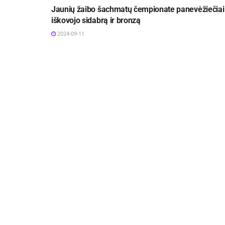
Jaunių žaibo šachmatų čempionate panevėžiečiai
iškovojo sidabrą ir bronzą
2024-09-11