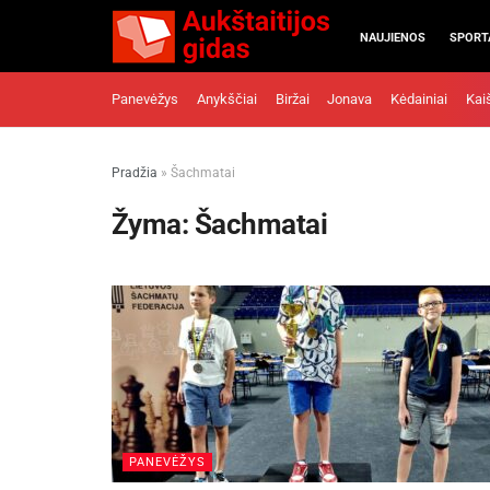
NAUJIENOS
SPORT
Panevėžys
Anykščiai
Biržai
Jonava
Kėdainiai
Kai
Pradžia
»
Šachmatai
Žyma:
Šachmatai
PANEVĖŽYS