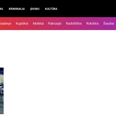
AS
KRIMINALAI
ĮDOMU
KULTŪRA
šiadorys
Kupiškis
Molėtai
Pakruojis
Radviliškis
Rokiškis
Šiauliai