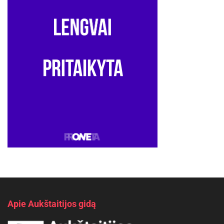
Apie Aukštaitijos gidą