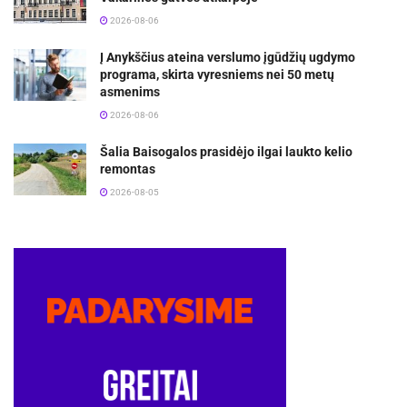
2026-08-06
Į Anykščius ateina verslumo įgūdžių ugdymo
programa, skirta vyresniems nei 50 metų
asmenims
2026-08-06
Šalia Baisogalos prasidėjo ilgai laukto kelio
remontas
2026-08-05