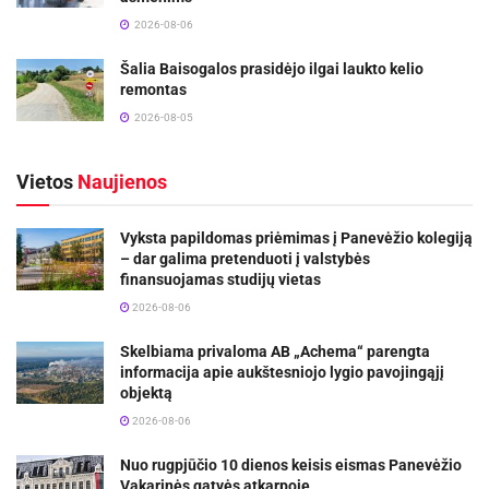
2026-08-06
Šalia Baisogalos prasidėjo ilgai laukto kelio
remontas
2026-08-05
Vietos
Naujienos
Vyksta papildomas priėmimas į Panevėžio kolegiją
– dar galima pretenduoti į valstybės
finansuojamas studijų vietas
2026-08-06
Skelbiama privaloma AB „Achema“ parengta
informacija apie aukštesniojo lygio pavojingąjį
objektą
2026-08-06
Nuo rugpjūčio 10 dienos keisis eismas Panevėžio
Vakarinės gatvės atkarpoje