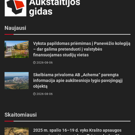
Naujausi
Vyksta papildomas priėmimas į Panevėžio kolegiją
– dar galima pretenduoti į valstybės
finansuojamas studijų vietas
2026-08-06
Skelbiama privaloma AB „Achema“ parengta
informacija apie aukštesniojo lygio pavojingąjį
objektą
2026-08-06
Skaitomiausi
2025 m. spalio 16–19 d. vyks Krašto apsaugos