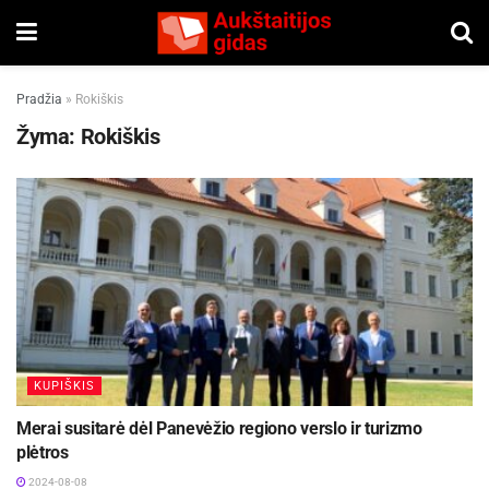
Pradžia
»
Rokiškis
Žyma:
Rokiškis
KUPIŠKIS
Merai susitarė dėl Panevėžio regiono verslo ir turizmo
plėtros
2024-08-08