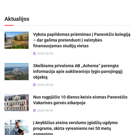
Aktualijos
Vyksta papildomas priėmimas į Panevėžio kolegiją
– dar galima pretenduoti į valstybės
finansuojamas studijų vietas
2026-08-06
Skelbiama privaloma AB „Achema“ parengta
informacija apie aukštesniojo lygio pavojingąjį
objektą
2026-08-06
Nuo rugpjūčio 10 dienos keisis eismas Panevėžio
Vakarinės gatvės atkarpoje
2026-08-06
Į Anykščius ateina verslumo įgūdžių ugdymo
programa, skirta vyresniems nei 50 metų
asmenims