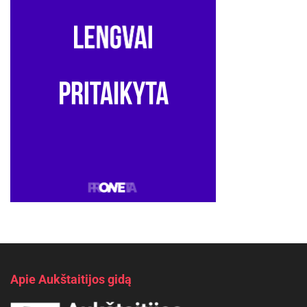
Apie Aukštaitijos gidą