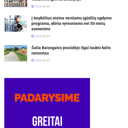
2026-08-06
Į Anykščius ateina verslumo įgūdžių ugdymo
programa, skirta vyresniems nei 50 metų
asmenims
2026-08-06
Šalia Baisogalos prasidėjo ilgai laukto kelio
remontas
2026-08-05