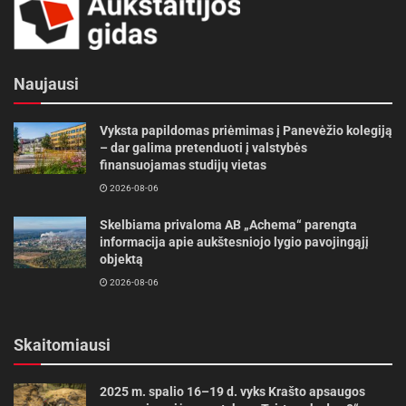
Naujausi
Vyksta papildomas priėmimas į Panevėžio kolegiją
– dar galima pretenduoti į valstybės
finansuojamas studijų vietas
2026-08-06
Skelbiama privaloma AB „Achema“ parengta
informacija apie aukštesniojo lygio pavojingąjį
objektą
2026-08-06
Skaitomiausi
2025 m. spalio 16–19 d. vyks Krašto apsaugos