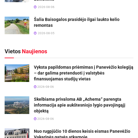
2026-08-06
Šalia Baisogalos prasidėjo ilgai laukto kelio
remontas
2026-08-05
Vietos
Naujienos
Vyksta papildomas priėmimas į Panevėžio kolegiją
– dar galima pretenduoti į valstybės
finansuojamas studijų vietas
2026-08-06
Skelbiama privaloma AB „Achema“ parengta
informacija apie aukštesniojo lygio pavojingąjį
objektą
2026-08-06
Nuo rugpjūčio 10 dienos keisis eismas Panevėžio
Vakarinės gatvės atkarpoje