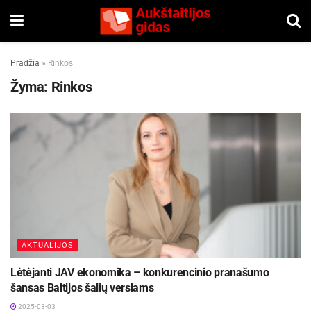
Pradžia
»
Rinkos
Žyma:
Rinkos
AKTUALIJOS
Lėtėjanti JAV ekonomika – konkurencinio pranašumo
šansas Baltijos šalių verslams
2025-03-03