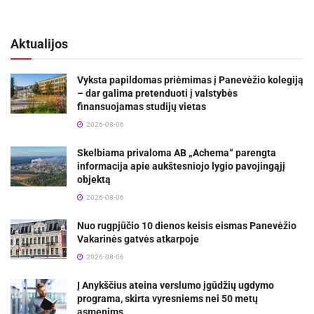
Aktualijos
Vyksta papildomas priėmimas į Panevėžio kolegiją
– dar galima pretenduoti į valstybės
finansuojamas studijų vietas
2026-08-06
Skelbiama privaloma AB „Achema“ parengta
informacija apie aukštesniojo lygio pavojingąjį
objektą
2026-08-06
Nuo rugpjūčio 10 dienos keisis eismas Panevėžio
Vakarinės gatvės atkarpoje
2026-08-06
Į Anykščius ateina verslumo įgūdžių ugdymo
programa, skirta vyresniems nei 50 metų
asmenims