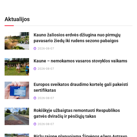
Aktualijos
Kauno žaliosios erdvės džiugina nuo pirmųjų
pavasario žiedų iki rudens sezono pabaigos
2026-08-07
Kaune – nemokamos vasaros stovyklos vaikams
2026-08-07
Europos sveikatos draudimo kortelę gali pakeisti
sertifikatas
2026-08-07
Rokiškyje užbaigtas remontuoti Respublikos
gatvės dviračių ir pėsčiųjų takas
2026-08-07
Biržų rajone planuojama Širvėnos ežero Astravo