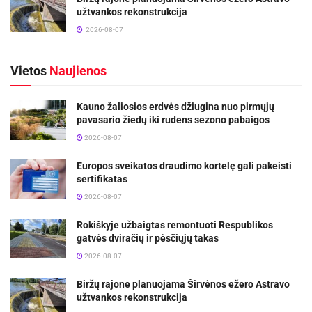
užtvankos rekonstrukcija
2026-08-07
Vietos
Naujienos
Kauno žaliosios erdvės džiugina nuo pirmųjų
pavasario žiedų iki rudens sezono pabaigos
2026-08-07
Europos sveikatos draudimo kortelę gali pakeisti
sertifikatas
2026-08-07
Rokiškyje užbaigtas remontuoti Respublikos
gatvės dviračių ir pėsčiųjų takas
2026-08-07
Biržų rajone planuojama Širvėnos ežero Astravo
užtvankos rekonstrukcija