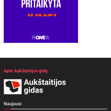
Apie Aukštaitijos gidą
Naujausi