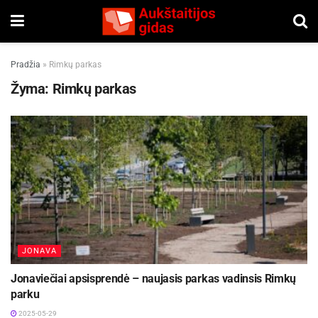
Pradžia
»
Rimkų parkas
Žyma:
Rimkų parkas
JONAVA
Jonaviečiai apsisprendė – naujasis parkas vadinsis Rimkų
parku
2025-05-29