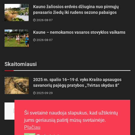
Kauno žaliosios erdvės džiugina nuo pirmųjų
pavasario žiedų iki rudens sezono pabaigos
2026-08-07
Kaune – nemokamos vasaros stovyklos vaikams
2026-08-07
Skaitomiausi
2025 m. spalio 16–19 d. vyks Krašto apsaugos
savanorių pajėgų pratybos „Tvirtas skydas 8“
2025-09-29
Panevėžietės tarptautinėje programoje siekia
aukso
Ši svetainė naudoja slapukus, kad užtikrintų
2015-10-30
jums geriausią patirtį mūsų svetainėje.
Plačiau