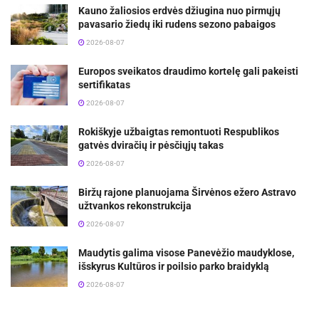
Kauno žaliosios erdvės džiugina nuo pirmųjų
pavasario žiedų iki rudens sezono pabaigos
2026-08-07
Europos sveikatos draudimo kortelę gali pakeisti
sertifikatas
2026-08-07
Rokiškyje užbaigtas remontuoti Respublikos
gatvės dviračių ir pėsčiųjų takas
2026-08-07
Biržų rajone planuojama Širvėnos ežero Astravo
užtvankos rekonstrukcija
2026-08-07
Maudytis galima visose Panevėžio maudyklose,
išskyrus Kultūros ir poilsio parko braidyklą
2026-08-07