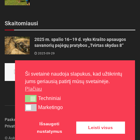
Skaitomiausi
2025 m. spalio 16–19 d. vyks Krašto apsaugos
savanorių pajėgų pratybos „Tvirtas skydas 8“
2025-09-29
Panevėžietės tarptautinėje programoje siekia
aukso
Ši svetainė naudoja slapukus, kad užtikrintų
2015-10-30
jums geriausią patirtį mūsų svetainėje.
Plačiau
Techniniai
Techniniai
Marketingo
Marketingo
Paskelbkite naujieną
Rašyti redakcijai
Reklama
Išsaugoti
Privatumo politika
Kontaktai
Leisti visus
nustatymus
© Aukštaitijos gidas