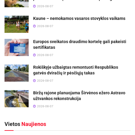
2026-08-07
Kaune – nemokamos vasaros stovyklos vaikams
2026-08-07
Europos sveikatos draudimo kortelę gali pakeisti
sertifikatas
2026-08-07
Rokiškyje užbaigtas remontuoti Respublikos
gatvės dviračių ir pėsčiųjų takas
2026-08-07
Biržų rajone planuojama Širvėnos ežero Astravo
užtvankos rekonstrukcija
2026-08-07
Vietos
Naujienos