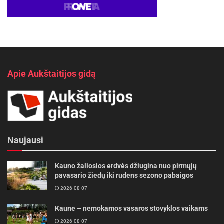
Apie Aukštaitijos gidą
Naujausi
Kauno žaliosios erdvės džiugina nuo pirmųjų
pavasario žiedų iki rudens sezono pabaigos
2026-08-07
Kaune – nemokamos vasaros stovyklos vaikams
2026-08-07