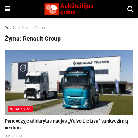
Pradžia
»
Renault Group
Žyma:
Renault Group
NAUJIENOS
Panevėžyje atidarytas naujas „Volvo Lietuva“ sunkvežimių
centras
2025-04-09