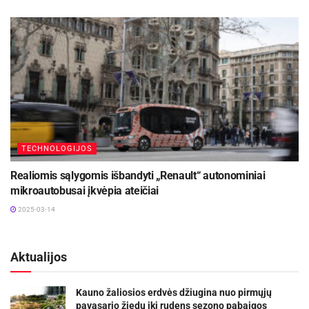
TECHNOLOGIJOS
Realiomis sąlygomis išbandyti „Renault“ autonominiai
mikroautobusai įkvėpia ateičiai
2025-03-14
Aktualijos
Kauno žaliosios erdvės džiugina nuo pirmųjų
pavasario žiedų iki rudens sezono pabaigos