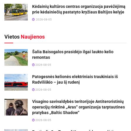
Kėdainių kultūros centras organizuoja pavėžėjimą
prie kėdainiečių pastatyto kryžiaus Baltijos kelyje
2026-08-05
Vietos
Naujienos
Šalia Baisogalos prasidėjo ilgai laukto kelio
remontas
2026-08-05
Patogesnės kelionės elektriniais traukiniais iš
Radviliškio – jau šį rudenį
2026-08-05
Visagino savivaldybės teritorijoje Antiteroristinių
operacijų rinktinė „Aras“ organizuoja tarptautines
pratybas „Baltic Shadow“
2026-08-05