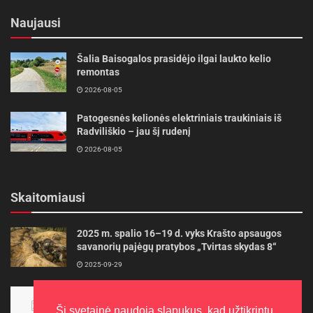
Naujausi
Šalia Baisogalos prasidėjo ilgai laukto kelio
remontas
2026-08-05
Patogesnės kelionės elektriniais traukiniais iš
Radviliškio – jau šį rudenį
2026-08-05
Skaitomiausi
2025 m. spalio 16–19 d. vyks Krašto apsaugos
savanorių pajėgų pratybos „Tvirtas skydas 8“
2025-09-29
Panevėžietės tarptautinėje programoje siekia
aukso
Ši svetainė naudoja slapukus, kad užtikrintų