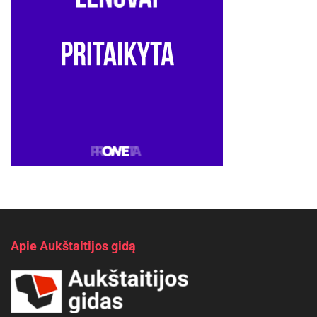
Apie Aukštaitijos gidą