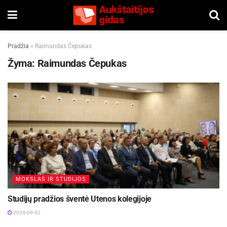
Pradžia
»
Raimundas Čepukas
Žyma:
Raimundas Čepukas
MOKSLAS IR STUDIJOS
Studijų pradžios šventė Utenos kolegijoje
2024-09-02