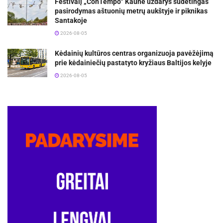
Festivalį „ConTempo“ Kaune uždarys sudėtingas
pasirodymas aštuonių metrų aukštyje ir piknikas
Santakoje
2026-08-05
Kėdainių kultūros centras organizuoja pavėžėjimą
prie kėdainiečių pastatyto kryžiaus Baltijos kelyje
2026-08-05