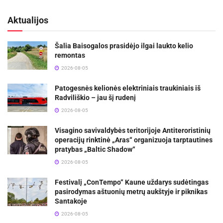
Aktualijos
Šalia Baisogalos prasidėjo ilgai laukto kelio
remontas
2026-08-05
Patogesnės kelionės elektriniais traukiniais iš
Radviliškio – jau šį rudenį
2026-08-05
Visagino savivaldybės teritorijoje Antiteroristinių
operacijų rinktinė „Aras“ organizuoja tarptautines
pratybas „Baltic Shadow“
2026-08-05
Festivalį „ConTempo“ Kaune uždarys sudėtingas
pasirodymas aštuonių metrų aukštyje ir piknikas
Santakoje
2026-08-05