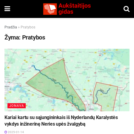
Pradžia
»
Pratybos
Žyma:
Pratybos
JONAVA
Kariai kartu su sąjungininkais iš Nyderlandų Karalystės
vykdys inžinerinę Neries upės žvalgybą
2025-01-14