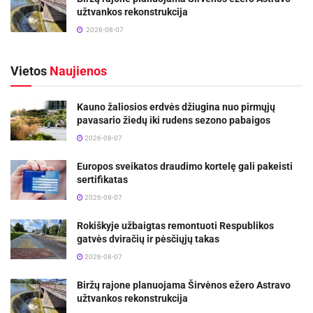
užtvankos rekonstrukcija
2026-08-07
Vietos
Naujienos
Kauno žaliosios erdvės džiugina nuo pirmųjų
pavasario žiedų iki rudens sezono pabaigos
2026-08-07
Europos sveikatos draudimo kortelę gali pakeisti
sertifikatas
2026-08-07
Rokiškyje užbaigtas remontuoti Respublikos
gatvės dviračių ir pėsčiųjų takas
2026-08-07
Biržų rajone planuojama Širvėnos ežero Astravo
užtvankos rekonstrukcija