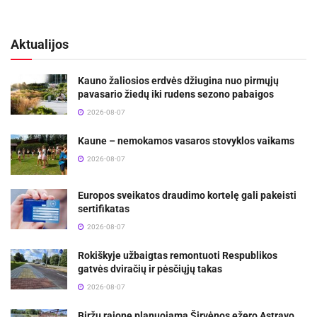
Aktualijos
Kauno žaliosios erdvės džiugina nuo pirmųjų
pavasario žiedų iki rudens sezono pabaigos
2026-08-07
Kaune – nemokamos vasaros stovyklos vaikams
2026-08-07
Europos sveikatos draudimo kortelę gali pakeisti
sertifikatas
2026-08-07
Rokiškyje užbaigtas remontuoti Respublikos
gatvės dviračių ir pėsčiųjų takas
2026-08-07
Biržų rajone planuojama Širvėnos ežero Astravo