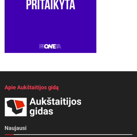
Apie Aukštaitijos gidą
Naujausi