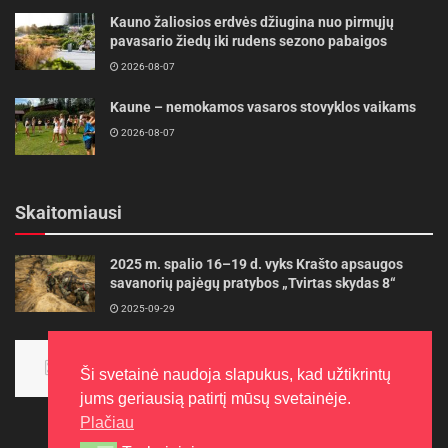
Kauno žaliosios erdvės džiugina nuo pirmųjų
pavasario žiedų iki rudens sezono pabaigos
2026-08-07
Kaune – nemokamos vasaros stovyklos vaikams
2026-08-07
Skaitomiausi
2025 m. spalio 16–19 d. vyks Krašto apsaugos
savanorių pajėgų pratybos „Tvirtas skydas 8“
2025-09-29
Panevėžietės tarptautinėje programoje siekia
aukso
Ši svetainė naudoja slapukus, kad užtikrintų
2015-10-30
jums geriausią patirtį mūsų svetainėje.
Plačiau