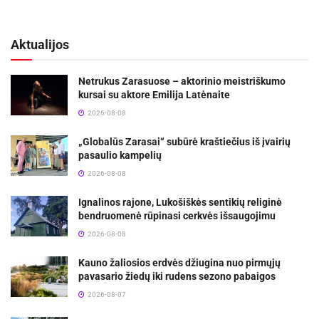
Aktualijos
Netrukus Zarasuose – aktorinio meistriškumo
kursai su aktore Emilija Latėnaite
2026-08-08
„Globalūs Zarasai“ subūrė kraštiečius iš įvairių
pasaulio kampelių
2026-08-08
Ignalinos rajone, Lukošiškės sentikių religinė
bendruomenė rūpinasi cerkvės išsaugojimu
2026-08-08
Kauno žaliosios erdvės džiugina nuo pirmųjų
pavasario žiedų iki rudens sezono pabaigos
2026-08-07