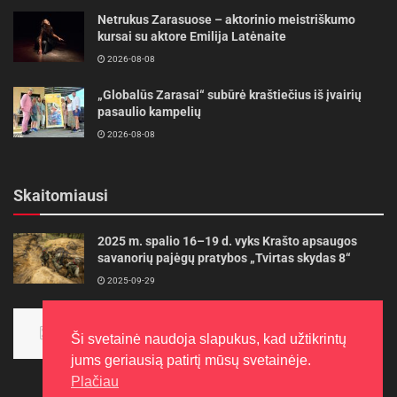
Netrukus Zarasuose – aktorinio meistriškumo
kursai su aktore Emilija Latėnaite
2026-08-08
„Globalūs Zarasai“ subūrė kraštiečius iš įvairių
pasaulio kampelių
2026-08-08
Skaitomiausi
2025 m. spalio 16–19 d. vyks Krašto apsaugos
savanorių pajėgų pratybos „Tvirtas skydas 8“
2025-09-29
Panevėžietės tarptautinėje programoje siekia
aukso
Ši svetainė naudoja slapukus, kad užtikrintų
2015-10-30
jums geriausią patirtį mūsų svetainėje.
Plačiau