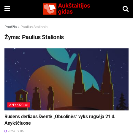
Pradžia
»
Paulius Stalionis
Žyma:
Paulius Stalionis
ANYKŠČIAI
Rudens derliaus šventė „Obuolinės“ vyks rugsėjo 21 d.
Anykščiuose
2024-09-05