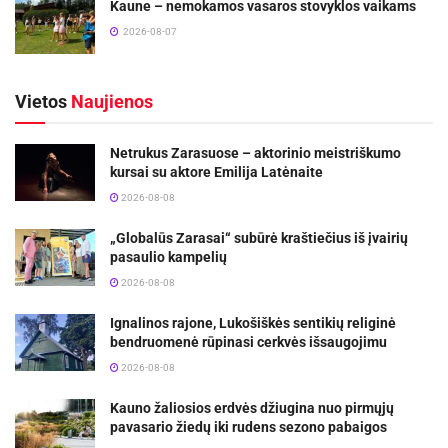
Kaune – nemokamos vasaros stovyklos vaikams
2026-08-07
Vietos
Naujienos
Netrukus Zarasuose – aktorinio meistriškumo
kursai su aktore Emilija Latėnaite
2026-08-08
„Globalūs Zarasai“ subūrė kraštiečius iš įvairių
pasaulio kampelių
2026-08-08
Ignalinos rajone, Lukošiškės sentikių religinė
bendruomenė rūpinasi cerkvės išsaugojimu
2026-08-08
Kauno žaliosios erdvės džiugina nuo pirmųjų
pavasario žiedų iki rudens sezono pabaigos