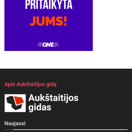
Apie Aukštaitijos gidą
Naujausi