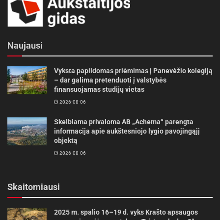
Naujausi
Vyksta papildomas priėmimas į Panevėžio kolegiją
– dar galima pretenduoti į valstybės
finansuojamas studijų vietas
2026-08-06
Skelbiama privaloma AB „Achema“ parengta
informacija apie aukštesniojo lygio pavojingąjį
objektą
2026-08-06
Skaitomiausi
2025 m. spalio 16–19 d. vyks Krašto apsaugos