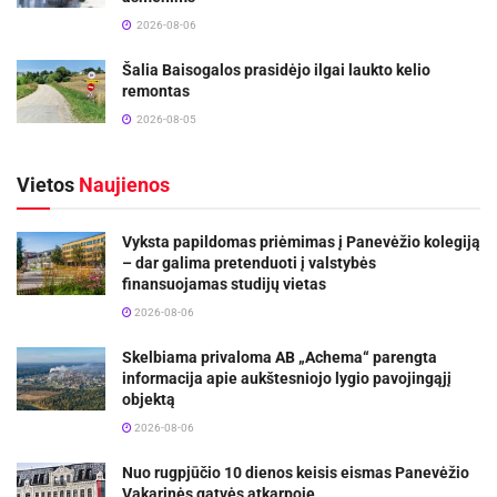
2026-08-06
Šalia Baisogalos prasidėjo ilgai laukto kelio
remontas
2026-08-05
Vietos
Naujienos
Vyksta papildomas priėmimas į Panevėžio kolegiją
– dar galima pretenduoti į valstybės
finansuojamas studijų vietas
2026-08-06
Skelbiama privaloma AB „Achema“ parengta
informacija apie aukštesniojo lygio pavojingąjį
objektą
2026-08-06
Nuo rugpjūčio 10 dienos keisis eismas Panevėžio
Vakarinės gatvės atkarpoje