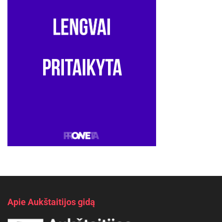
Apie Aukštaitijos gidą