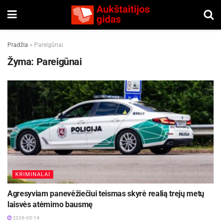
Pradžia
»
Pareigūnai
Žyma:
Pareigūnai
KRIMINALAI
Agresyviam panevėžiečiui teismas skyrė realią trejų metų
laisvės atėmimo bausmę
2026-05-14