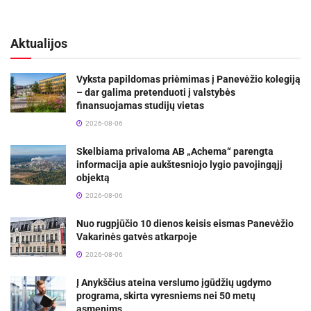
Aktualijos
Vyksta papildomas priėmimas į Panevėžio kolegiją
– dar galima pretenduoti į valstybės
finansuojamas studijų vietas
2026-08-06
Skelbiama privaloma AB „Achema“ parengta
informacija apie aukštesniojo lygio pavojingąjį
objektą
2026-08-06
Nuo rugpjūčio 10 dienos keisis eismas Panevėžio
Vakarinės gatvės atkarpoje
2026-08-06
Į Anykščius ateina verslumo įgūdžių ugdymo
programa, skirta vyresniems nei 50 metų
asmenims