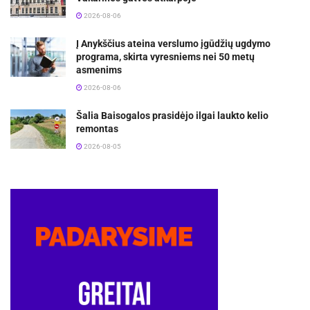
2026-08-06
Į Anykščius ateina verslumo įgūdžių ugdymo
programa, skirta vyresniems nei 50 metų
asmenims
2026-08-06
Šalia Baisogalos prasidėjo ilgai laukto kelio
remontas
2026-08-05