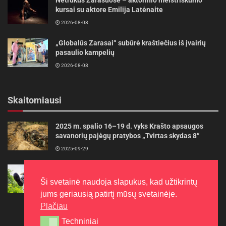
kursai su aktore Emilija Latėnaite
2026-08-08
„Globalūs Zarasai“ subūrė kraštiečius iš įvairių
pasaulio kampelių
2026-08-08
Skaitomiausi
2025 m. spalio 16–19 d. vyks Krašto apsaugos
savanorių pajėgų pratybos „Tvirtas skydas 8“
2025-09-29
Gudrybės, kad trimerio pjovimo valas tarnautų
ilgiau
Ši svetainė naudoja slapukus, kad užtikrintų
2022-06-27
jums geriausią patirtį mūsų svetainėje.
Plačiau
Techniniai
Techniniai