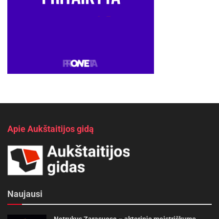
Apie Aukštaitijos gidą
Naujausi
Netrukus Zarasuose – aktorinio meistriškumo