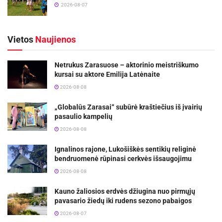
2026-08-07
Vietos
Naujienos
Netrukus Zarasuose – aktorinio meistriškumo
kursai su aktore Emilija Latėnaite
2026-08-08
„Globalūs Zarasai“ subūrė kraštiečius iš įvairių
pasaulio kampelių
2026-08-08
Ignalinos rajone, Lukošiškės sentikių religinė
bendruomenė rūpinasi cerkvės išsaugojimu
2026-08-08
Kauno žaliosios erdvės džiugina nuo pirmųjų
pavasario žiedų iki rudens sezono pabaigos
2026-08-07