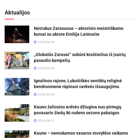
Aktualijos
Netrukus Zarasuose – aktorinio meistriškumo
kursai su aktore Emilija Latėnaite
2026-08-08
„Globalūs Zarasai“ subūrė kraštiečius iš įvairių
pasaulio kampelių
2026-08-08
Ignalinos rajone, Lukošiškės sentikių religinė
bendruomenė rūpinasi cerkvės išsaugojimu
2026-08-08
Kauno žaliosios erdvės džiugina nuo pirmųjų
pavasario žiedų iki rudens sezono pabaigos
2026-08-07
Kaune – nemokamos vasaros stovyklos vaikams