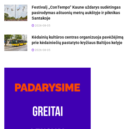
Festivalį „ConTempo“ Kaune uždarys sudėtingas
pasirodymas aštuonių metrų aukštyje ir piknikas
Santakoje
2026-08-05
Kėdainių kultūros centras organizuoja pavėžėjimą
prie kėdainiečių pastatyto kryžiaus Baltijos kelyje
2026-08-05