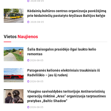
2026-08-05
Kėdainių kultūros centras organizuoja pavėžėjimą
prie kėdainiečių pastatyto kryžiaus Baltijos kelyje
2026-08-05
Vietos
Naujienos
Šalia Baisogalos prasidėjo ilgai laukto kelio
remontas
2026-08-05
Patogesnės kelionės elektriniais traukiniais iš
Radviliškio – jau šį rudenį
2026-08-05
Visagino savivaldybės teritorijoje Antiteroristinių
operacijų rinktinė „Aras“ organizuoja tarptautines
pratybas „Baltic Shadow“
2026-08-05