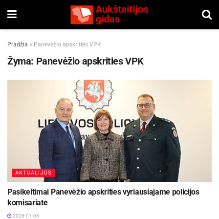
Pradžia
»
Panevėžio apskrities VPK
Žyma:
Panevėžio apskrities VPK
AKTUALIJOS
Pasikeitimai Panevėžio apskrities vyriausiajame policijos
komisariate
2026-01-05