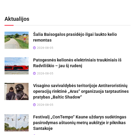
Aktualijos
Šalia Baisogalos prasidėjo ilgai laukto kelio
remontas
2026-08-05
Patogesnės kelionės elektriniais traukiniais iš
Radviliškio – jau šį rudenį
2026-08-05
Visagino savivaldybės teritorijoje Antiteroristinių
operacijų rinktinė „Aras“ organizuoja tarptautines
pratybas „Baltic Shadow“
2026-08-05
Festivalį „ConTempo“ Kaune uždarys sudėtingas
pasirodymas aštuonių metrų aukštyje ir piknikas
Santakoje