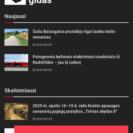
Naujausi
Šalia Baisogalos prasidėjo ilgai laukto kelio
remontas
2026-08-05
Patogesnės kelionės elektriniais traukiniais iš
Radviliškio – jau šį rudenį
2026-08-05
Skaitomiausi
2025 m. spalio 16–19 d. vyks Krašto apsaugos
savanorių pajėgų pratybos „Tvirtas skydas 8“
2025-09-29
Panevėžietės tarptautinėje programoje siekia