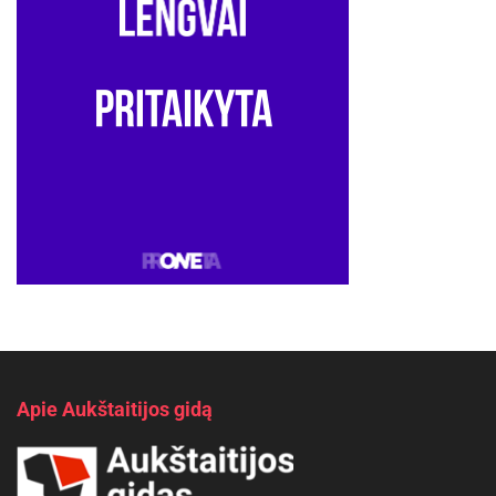
Apie Aukštaitijos gidą