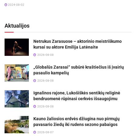
2024-08-02
Aktualijos
Netrukus Zarasuose – aktorinio meistriškumo
kursai su aktore Emilija Latėnaite
2026-08-08
„Globalūs Zarasai“ subūrė kraštiečius iš įvairių
pasaulio kampelių
2026-08-08
Ignalinos rajone, Lukošiškės sentikių religinė
bendruomenė rūpinasi cerkvės išsaugojimu
2026-08-08
Kauno žaliosios erdvės džiugina nuo pirmųjų
pavasario žiedų iki rudens sezono pabaigos
2026-08-07