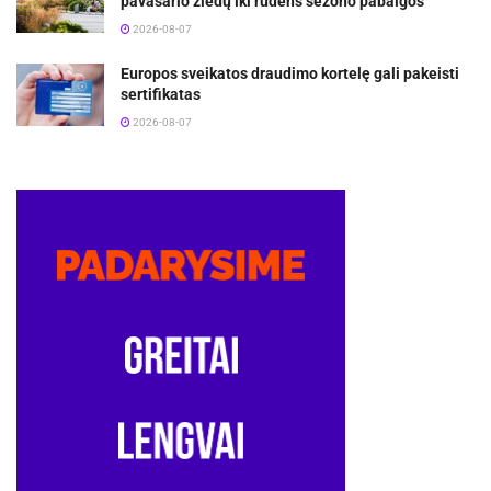
pavasario žiedų iki rudens sezono pabaigos
2026-08-07
Europos sveikatos draudimo kortelę gali pakeisti
sertifikatas
2026-08-07