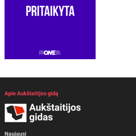
Apie Aukštaitijos gidą
Naujausi