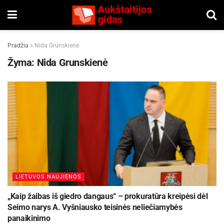
Pradžia
»
Nida Grunskienė
Žyma:
Nida Grunskienė
LIETUVOS NAUJIENOS
„Kaip žaibas iš giedro dangaus“ – prokuratūra kreipėsi dėl
Seimo narys A. Vyšniausko teisinės neliečiamybės
panaikinimo