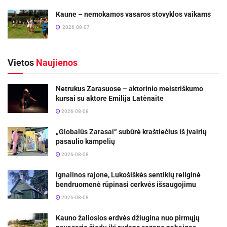
Kaune – nemokamos vasaros stovyklos vaikams
2026-08-07
Vietos
Naujienos
Netrukus Zarasuose – aktorinio meistriškumo
kursai su aktore Emilija Latėnaite
2026-08-08
„Globalūs Zarasai“ subūrė kraštiečius iš įvairių
pasaulio kampelių
2026-08-08
Ignalinos rajone, Lukošiškės sentikių religinė
bendruomenė rūpinasi cerkvės išsaugojimu
2026-08-08
Kauno žaliosios erdvės džiugina nuo pirmųjų