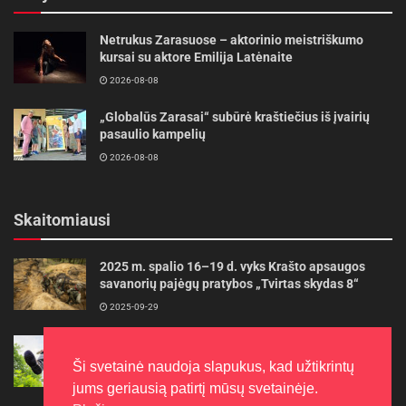
Netrukus Zarasuose – aktorinio meistriškumo
kursai su aktore Emilija Latėnaite
2026-08-08
„Globalūs Zarasai“ subūrė kraštiečius iš įvairių
pasaulio kampelių
2026-08-08
Skaitomiausi
2025 m. spalio 16–19 d. vyks Krašto apsaugos
savanorių pajėgų pratybos „Tvirtas skydas 8“
2025-09-29
Gudrybės, kad trimerio pjovimo valas tarnautų
ilgiau
Ši svetainė naudoja slapukus, kad užtikrintų
2022-06-27
jums geriausią patirtį mūsų svetainėje.