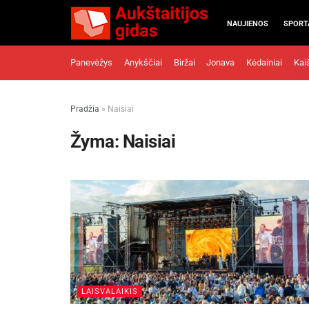
NAUJIENOS
SPORT
Panevėžys
Anykščiai
Biržai
Jonava
Kėdainiai
Kai
Pradžia
»
Naisiai
Žyma:
Naisiai
LAISVALAIKIS