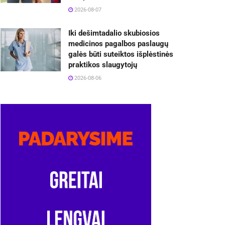
2026-08-07
Iki dešimtadalio skubiosios
medicinos pagalbos paslaugų
galės būti suteiktos išplėstinės
praktikos slaugytojų
2026-08-06