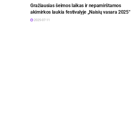
Gražiausias šeimos laikas ir nepamirštamos
akimirkos laukia festivalyje „Naisių vasara 2025“
2025-07-11