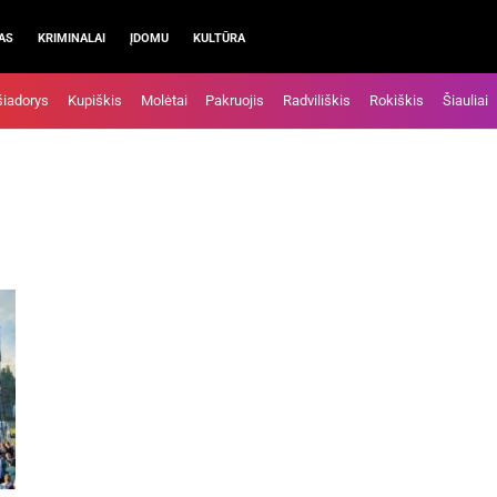
AS
KRIMINALAI
ĮDOMU
KULTŪRA
šiadorys
Kupiškis
Molėtai
Pakruojis
Radviliškis
Rokiškis
Šiauliai