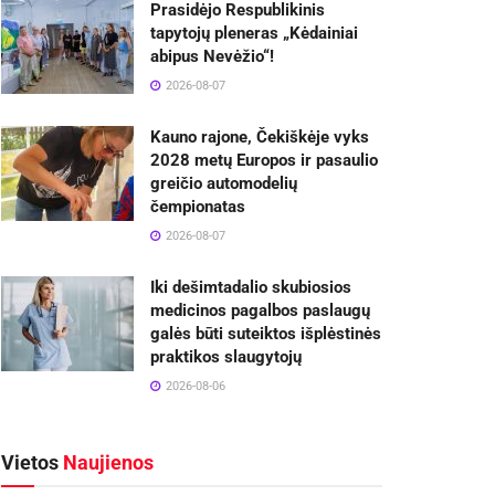
Prasidėjo Respublikinis
tapytojų pleneras „Kėdainiai
abipus Nevėžio“!
2026-08-07
Kauno rajone, Čekiškėje vyks
2028 metų Europos ir pasaulio
greičio automodelių
čempionatas
2026-08-07
Iki dešimtadalio skubiosios
medicinos pagalbos paslaugų
galės būti suteiktos išplėstinės
praktikos slaugytojų
2026-08-06
Vietos
Naujienos