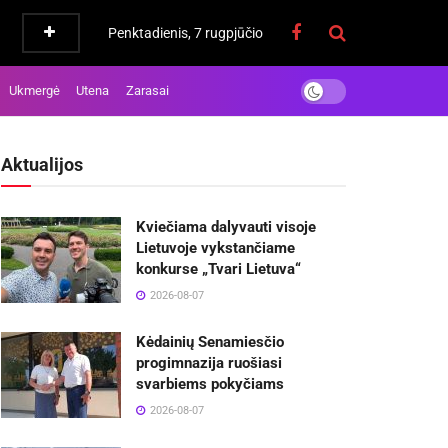
Penktadienis, 7 rugpjūčio
Ukmergė
Utena
Zarasai
Aktualijos
Kviečiama dalyvauti visoje
Lietuvoje vykstančiame
konkurse „Tvari Lietuva“
2026-08-07
Kėdainių Senamiesčio
progimnazija ruošiasi
svarbiems pokyčiams
2026-08-07