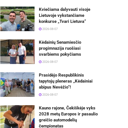
Kviečiama dalyvauti visoje
Lietuvoje vykstančiame
konkurse „Tvari Lietuva“
2026-08-07
Kėdainių Senamiesčio
progimnazija ruošiasi
svarbiems pokyčiams
2026-08-07
Prasidėjo Respublikinis
tapytojų pleneras „Kėdainiai
abipus Nevėžio“!
2026-08-07
Kauno rajone, Čekiškėje vyks
2028 metų Europos ir pasaulio
greičio automodelių
čempionatas