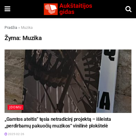
Pradžia
»
Muzika
Žyma:
Muzika
ĮDOMU
„Gamtos ateitis“ tęsia netradicinį projektą – išleista
„perdirbamų pakuočių muzikos“ vinilinė plokštelė
2025-02-26