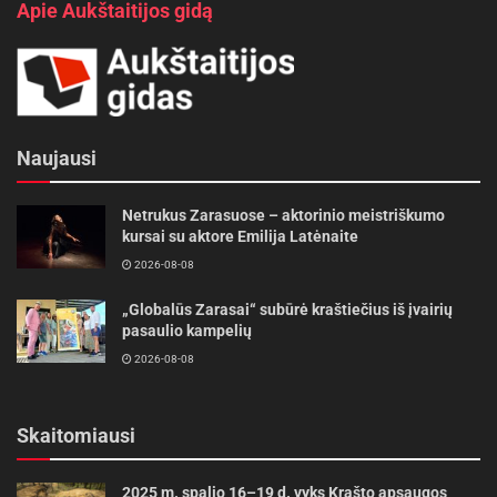
Apie Aukštaitijos gidą
Naujausi
Netrukus Zarasuose – aktorinio meistriškumo
kursai su aktore Emilija Latėnaite
2026-08-08
„Globalūs Zarasai“ subūrė kraštiečius iš įvairių
pasaulio kampelių
2026-08-08
Skaitomiausi
2025 m. spalio 16–19 d. vyks Krašto apsaugos