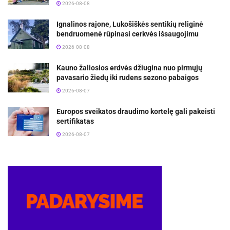
2026-08-08
Ignalinos rajone, Lukošiškės sentikių religinė
bendruomenė rūpinasi cerkvės išsaugojimu
2026-08-08
Kauno žaliosios erdvės džiugina nuo pirmųjų
pavasario žiedų iki rudens sezono pabaigos
2026-08-07
Europos sveikatos draudimo kortelę gali pakeisti
sertifikatas
2026-08-07