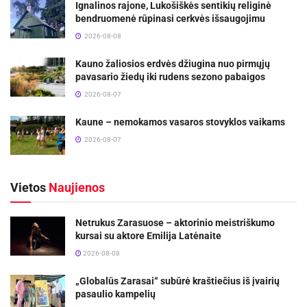
Ignalinos rajone, Lukošiškės sentikių religinė
bendruomenė rūpinasi cerkvės išsaugojimu
2026-08-08
Kauno žaliosios erdvės džiugina nuo pirmųjų
pavasario žiedų iki rudens sezono pabaigos
2026-08-07
Kaune – nemokamos vasaros stovyklos vaikams
2026-08-07
Vietos
Naujienos
Netrukus Zarasuose – aktorinio meistriškumo
kursai su aktore Emilija Latėnaite
2026-08-08
„Globalūs Zarasai“ subūrė kraštiečius iš įvairių
pasaulio kampelių