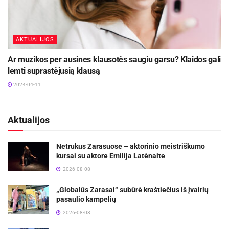
AKTUALIJOS
Ar muzikos per ausines klausotės saugiu garsu? Klaidos gali
lemti suprastėjusią klausą
2024-04-11
Aktualijos
Netrukus Zarasuose – aktorinio meistriškumo
kursai su aktore Emilija Latėnaite
2026-08-08
„Globalūs Zarasai“ subūrė kraštiečius iš įvairių
pasaulio kampelių
2026-08-08