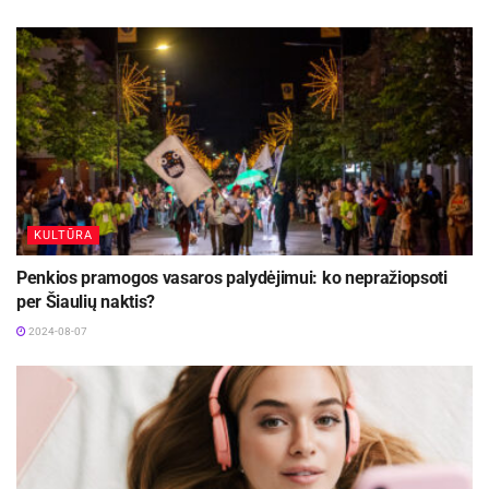
KULTŪRA
Penkios pramogos vasaros palydėjimui: ko nepražiopsoti
per Šiaulių naktis?
2024-08-07