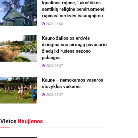
Ignalinos rajone, Lukošiškės
sentikių religinė bendruomenė
rūpinasi cerkvės išsaugojimu
2026-08-08
Kauno žaliosios erdvės
džiugina nuo pirmųjų pavasario
žiedų iki rudens sezono
pabaigos
2026-08-07
Kaune – nemokamos vasaros
stovyklos vaikams
2026-08-07
Vietos
Naujienos