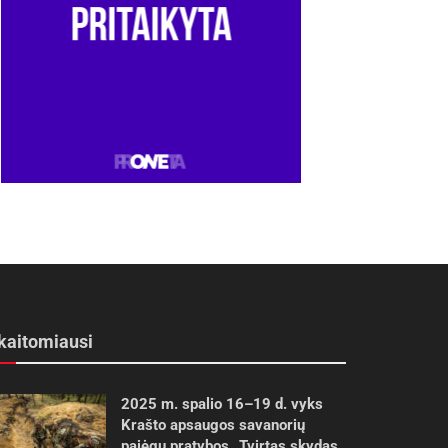
kaitomiausi
2025 m. spalio 16–19 d. vyks
Krašto apsaugos savanorių
pajėgų pratybos „Tvirtas skydas