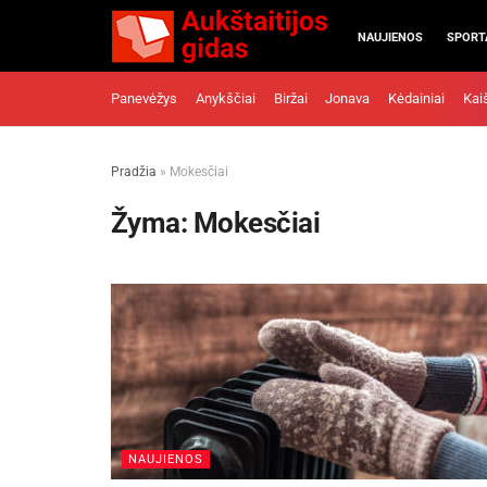
NAUJIENOS
SPORT
Panevėžys
Anykščiai
Biržai
Jonava
Kėdainiai
Kai
Pradžia
»
Mokesčiai
Žyma:
Mokesčiai
NAUJIENOS