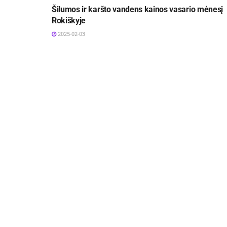
Šilumos ir karšto vandens kainos vasario mėnesį
Rokiškyje
2025-02-03