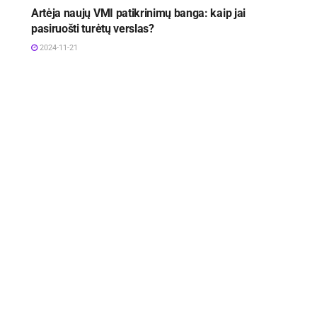
Artėja naujų VMI patikrinimų banga: kaip jai
pasiruošti turėtų verslas?
2024-11-21