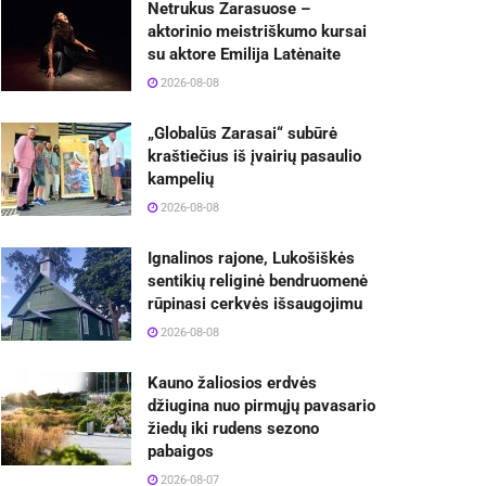
Netrukus Zarasuose –
aktorinio meistriškumo kursai
su aktore Emilija Latėnaite
2026-08-08
„Globalūs Zarasai“ subūrė
kraštiečius iš įvairių pasaulio
kampelių
2026-08-08
Ignalinos rajone, Lukošiškės
sentikių religinė bendruomenė
rūpinasi cerkvės išsaugojimu
2026-08-08
Kauno žaliosios erdvės
džiugina nuo pirmųjų pavasario
žiedų iki rudens sezono
pabaigos
2026-08-07