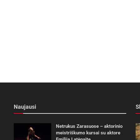
Naujausi
S
Netrukus Zarasuose – aktorinio
meistriškumo kursai su aktore
Emilija Latėnaite