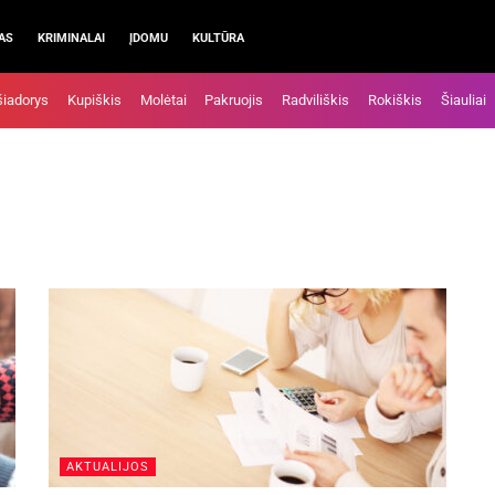
AS
KRIMINALAI
ĮDOMU
KULTŪRA
šiadorys
Kupiškis
Molėtai
Pakruojis
Radviliškis
Rokiškis
Šiauliai
AKTUALIJOS