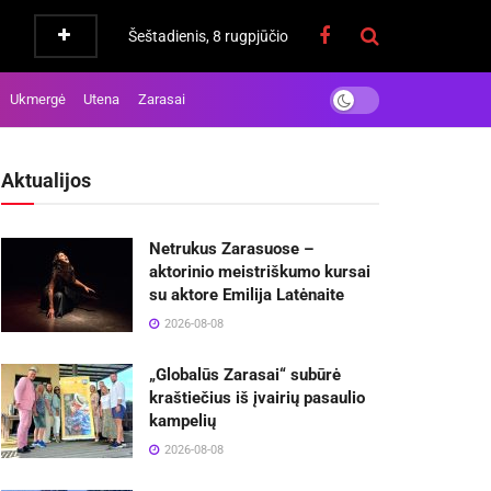
Šeštadienis, 8 rugpjūčio
Ukmergė
Utena
Zarasai
Aktualijos
Netrukus Zarasuose –
aktorinio meistriškumo kursai
su aktore Emilija Latėnaite
2026-08-08
„Globalūs Zarasai“ subūrė
kraštiečius iš įvairių pasaulio
kampelių
2026-08-08