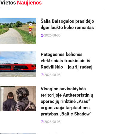
Vietos
Naujienos
Šalia Baisogalos prasidėjo
ilgai laukto kelio remontas
2026-08-05
Patogesnės kelionės
elektriniais traukiniais iš
Radviliškio – jau šį rudenį
2026-08-05
Visagino savivaldybės
teritorijoje Antiteroristinių
operacijų rinktinė „Aras“
organizuoja tarptautines
pratybas „Baltic Shadow“
2026-08-05