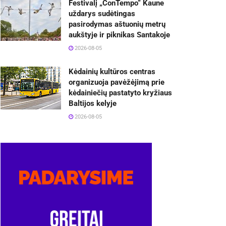
Festivalį „ConTempo“ Kaune
uždarys sudėtingas
pasirodymas aštuonių metrų
aukštyje ir piknikas Santakoje
2026-08-05
Kėdainių kultūros centras
organizuoja pavėžėjimą prie
kėdainiečių pastatyto kryžiaus
Baltijos kelyje
2026-08-05