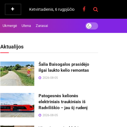
Ketvirtadienis, 6 rugpjūčio
Ukmergė
Utena
Zarasai
Aktualijos
Šalia Baisogalos prasidėjo
ilgai laukto kelio remontas
2026-08-05
Patogesnės kelionės
elektriniais traukiniais iš
Radviliškio – jau šį rudenį
2026-08-05