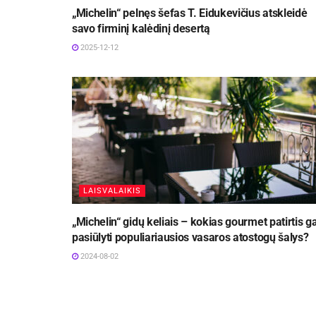
„Michelin“ pelnęs šefas T. Eidukevičius atskleidė
savo firminį kalėdinį desertą
2025-12-12
LAISVALAIKIS
„Michelin“ gidų keliais – kokias gourmet patirtis ga
pasiūlyti populiariausios vasaros atostogų šalys?
2024-08-02