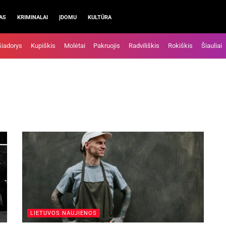
AS
KRIMINALAI
ĮDOMU
KULTŪRA
šiadorys
Kupiškis
Molėtai
Pakruojis
Radviliškis
Rokiškis
Šiauliai
LIETUVOS NAUJIENOS