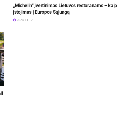
„Michelin“ įvertinimas Lietuvos restoranams – kaip
įstojimas į Europos Sąjungą
2024-11-12
li