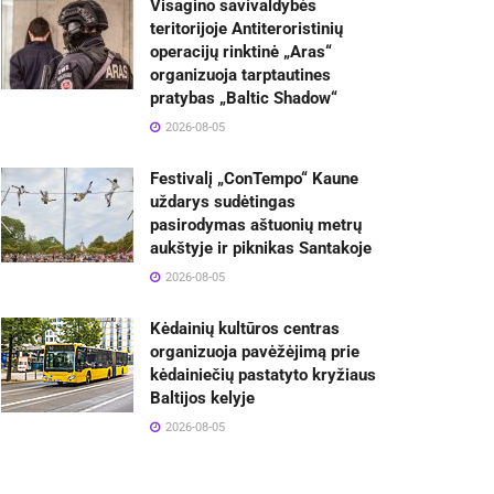
Visagino savivaldybės
teritorijoje Antiteroristinių
operacijų rinktinė „Aras“
organizuoja tarptautines
pratybas „Baltic Shadow“
2026-08-05
Festivalį „ConTempo“ Kaune
uždarys sudėtingas
pasirodymas aštuonių metrų
aukštyje ir piknikas Santakoje
2026-08-05
Kėdainių kultūros centras
organizuoja pavėžėjimą prie
kėdainiečių pastatyto kryžiaus
Baltijos kelyje
2026-08-05