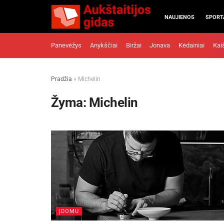
NAUJIENOS
SPORT
Panevėžys
Anykščiai
Biržai
Jonava
Kėdainiai
Kai
Pradžia
»
Michelin
Žyma:
Michelin
ĮDOMU