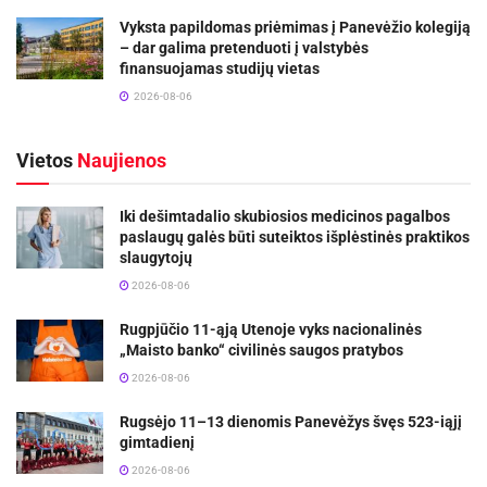
Vyksta papildomas priėmimas į Panevėžio kolegiją
– dar galima pretenduoti į valstybės
finansuojamas studijų vietas
2026-08-06
Vietos
Naujienos
Iki dešimtadalio skubiosios medicinos pagalbos
paslaugų galės būti suteiktos išplėstinės praktikos
slaugytojų
2026-08-06
Rugpjūčio 11-ąją Utenoje vyks nacionalinės
„Maisto banko“ civilinės saugos pratybos
2026-08-06
Rugsėjo 11–13 dienomis Panevėžys švęs 523-iąjį
gimtadienį
2026-08-06