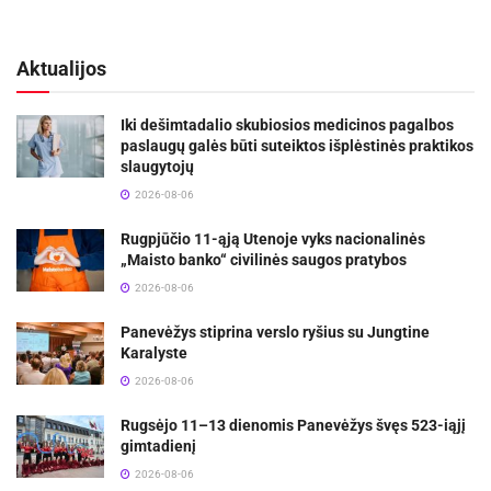
Aktualijos
Iki dešimtadalio skubiosios medicinos pagalbos
paslaugų galės būti suteiktos išplėstinės praktikos
slaugytojų
2026-08-06
Rugpjūčio 11-ąją Utenoje vyks nacionalinės
„Maisto banko“ civilinės saugos pratybos
2026-08-06
Panevėžys stiprina verslo ryšius su Jungtine
Karalyste
2026-08-06
Rugsėjo 11–13 dienomis Panevėžys švęs 523-iąjį
gimtadienį
2026-08-06