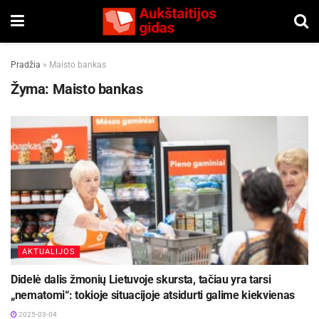
Pradžia
»
Maisto bankas
Žyma:
Maisto bankas
AKTUALIJOS
Didelė dalis žmonių Lietuvoje skursta, tačiau yra tarsi
„nematomi“: tokioje situacijoje atsidurti galime kiekvienas
2025-03-04