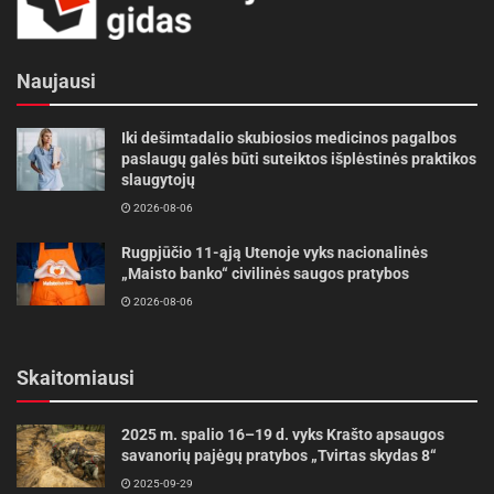
Naujausi
Iki dešimtadalio skubiosios medicinos pagalbos
paslaugų galės būti suteiktos išplėstinės praktikos
slaugytojų
2026-08-06
Rugpjūčio 11-ąją Utenoje vyks nacionalinės
„Maisto banko“ civilinės saugos pratybos
2026-08-06
Skaitomiausi
2025 m. spalio 16–19 d. vyks Krašto apsaugos
savanorių pajėgų pratybos „Tvirtas skydas 8“
2025-09-29