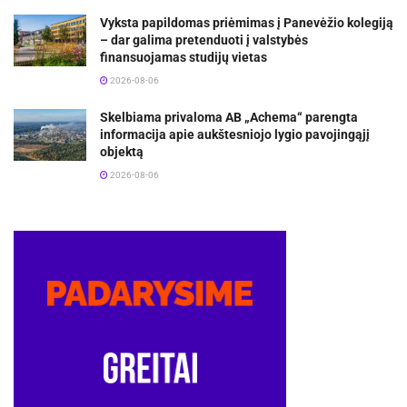
Vyksta papildomas priėmimas į Panevėžio kolegiją
– dar galima pretenduoti į valstybės
finansuojamas studijų vietas
2026-08-06
Skelbiama privaloma AB „Achema“ parengta
informacija apie aukštesniojo lygio pavojingąjį
objektą
2026-08-06