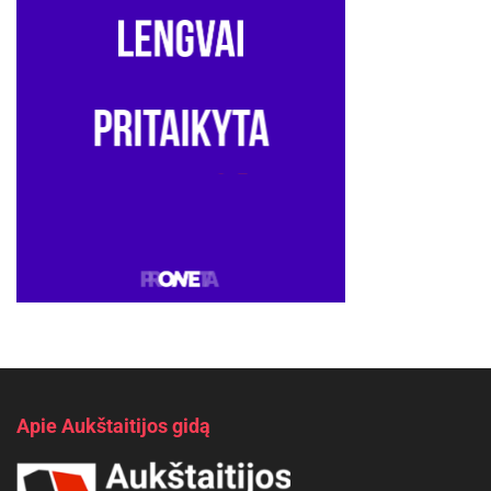
Apie Aukštaitijos gidą