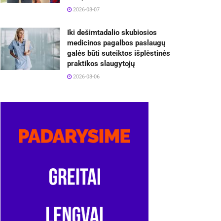
2026-08-07
Iki dešimtadalio skubiosios
medicinos pagalbos paslaugų
galės būti suteiktos išplėstinės
praktikos slaugytojų
2026-08-06