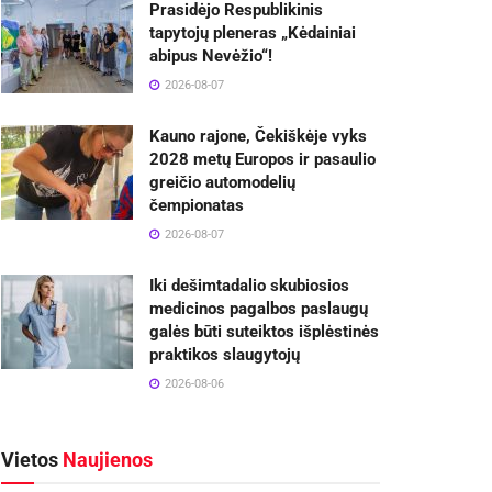
Prasidėjo Respublikinis
tapytojų pleneras „Kėdainiai
abipus Nevėžio“!
2026-08-07
Kauno rajone, Čekiškėje vyks
2028 metų Europos ir pasaulio
greičio automodelių
čempionatas
2026-08-07
Iki dešimtadalio skubiosios
medicinos pagalbos paslaugų
galės būti suteiktos išplėstinės
praktikos slaugytojų
2026-08-06
Vietos
Naujienos