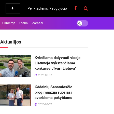
Penktadienis, 7 rugpjūčio
Ukmergė
Utena
Zarasai
Aktualijos
Kviečiama dalyvauti visoje
Lietuvoje vykstančiame
konkurse „Tvari Lietuva“
2026-08-07
Kėdainių Senamiesčio
progimnazija ruošiasi
svarbiems pokyčiams
2026-08-07