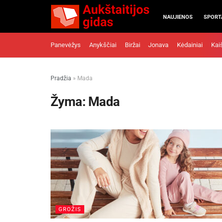
NAUJIENOS
SPORT
Panevėžys
Anykščiai
Biržai
Jonava
Kėdainiai
Kai
Pradžia
»
Mada
Žyma:
Mada
GROŽIS