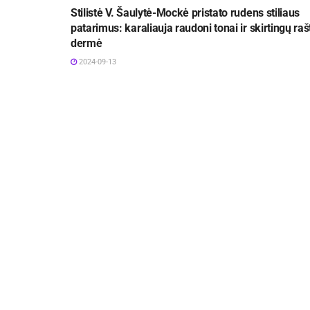
Stilistė V. Šaulytė-Mockė pristato rudens stiliaus
patarimus: karaliauja raudoni tonai ir skirtingų raš
dermė
2024-09-13