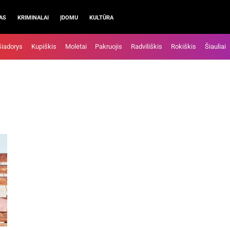
AS
KRIMINALAI
ĮDOMU
KULTŪRA
šiadorys
Kupiškis
Molėtai
Pakruojis
Radviliškis
Rokiškis
Šiauliai