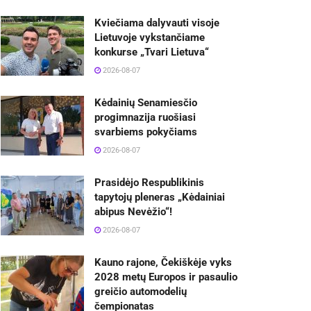
Kviečiama dalyvauti visoje
Lietuvoje vykstančiame
konkurse „Tvari Lietuva“
2026-08-07
Kėdainių Senamiesčio
progimnazija ruošiasi
svarbiems pokyčiams
2026-08-07
Prasidėjo Respublikinis
tapytojų pleneras „Kėdainiai
abipus Nevėžio“!
2026-08-07
Kauno rajone, Čekiškėje vyks
2028 metų Europos ir pasaulio
greičio automodelių
čempionatas