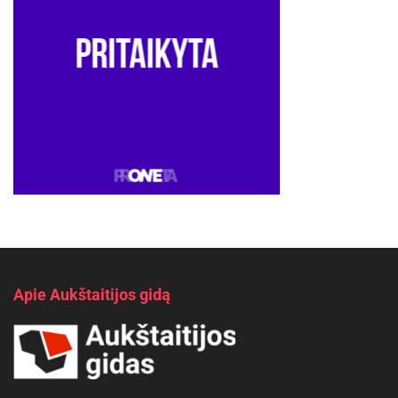
Apie Aukštaitijos gidą