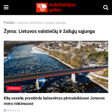
Pradžia
»
Lietuvos valstiečių ir žaliųjų sąjunga
Žyma:
Lietuvos valstiečių ir žaliųjų sąjunga
JONAVA
Kitą savaitę prasideda balsavimas pirmalaikiuose Jonavos
mero rinkimuose
2025-03-05