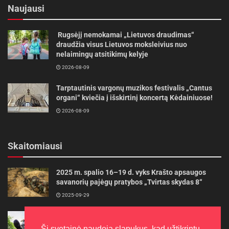
Naujausi
Rugsėjį nemokamai „Lietuvos draudimas“
draudžia visus Lietuvos moksleivius nuo
nelaimingų atsitikimų kelyje
2026-08-09
Tarptautinis vargonų muzikos festivalis „Cantus
organi“ kviečia į išskirtinį koncertą Kėdainiuose!
2026-08-09
Skaitomiausi
2025 m. spalio 16–19 d. vyks Krašto apsaugos
savanorių pajėgų pratybos „Tvirtas skydas 8“
2025-09-29
Gudrybės, kad trimerio pjovimo valas tarnautų
ilgiau
Ši svetainė naudoja slapukus, kad užtikrintų