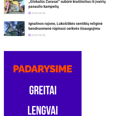
„Globalūs Zarasai“ subūrė kraštiečius iš įvairių
pasaulio kampelių
2026-08-08
Ignalinos rajone, Lukošiškės sentikių religinė
bendruomenė rūpinasi cerkvės išsaugojimu
2026-08-08