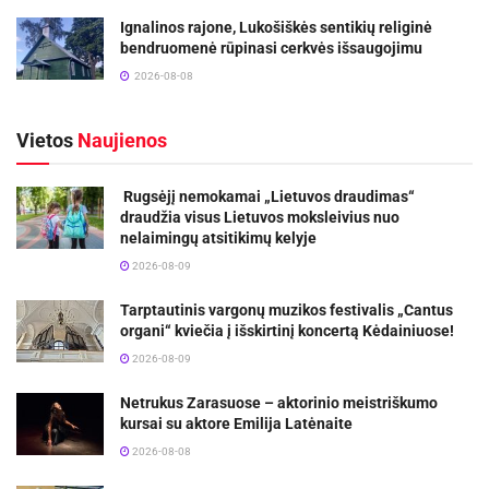
Ignalinos rajone, Lukošiškės sentikių religinė
bendruomenė rūpinasi cerkvės išsaugojimu
2026-08-08
Vietos
Naujienos
Rugsėjį nemokamai „Lietuvos draudimas“
draudžia visus Lietuvos moksleivius nuo
nelaimingų atsitikimų kelyje
2026-08-09
Tarptautinis vargonų muzikos festivalis „Cantus
organi“ kviečia į išskirtinį koncertą Kėdainiuose!
2026-08-09
Netrukus Zarasuose – aktorinio meistriškumo
kursai su aktore Emilija Latėnaite
2026-08-08