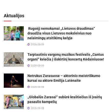
Aktualijos
Rugsėjį nemokamai „Lietuvos draudimas“
draudžia visus Lietuvos moksleivius nuo
nelaimingų atsitikimų kelyje
2026-08-09
Tarptautinis vargonų muzikos festivalis „Cantus
organi“ kviečia į išskirtinį koncertą Kėdainiuose!
2026-08-09
Netrukus Zarasuose – aktorinio meistriškumo
kursai su aktore Emilija Latėnaite
2026-08-08
„Globalūs Zarasai“ subūrė kraštiečius iš įvairių
pasaulio kampelių
2026-08-08