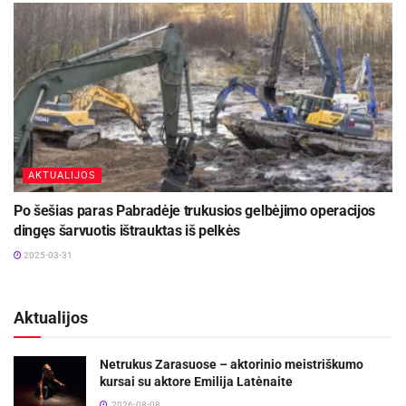
AKTUALIJOS
Po šešias paras Pabradėje trukusios gelbėjimo operacijos
dingęs šarvuotis ištrauktas iš pelkės
2025-03-31
Aktualijos
Netrukus Zarasuose – aktorinio meistriškumo
kursai su aktore Emilija Latėnaite
2026-08-08