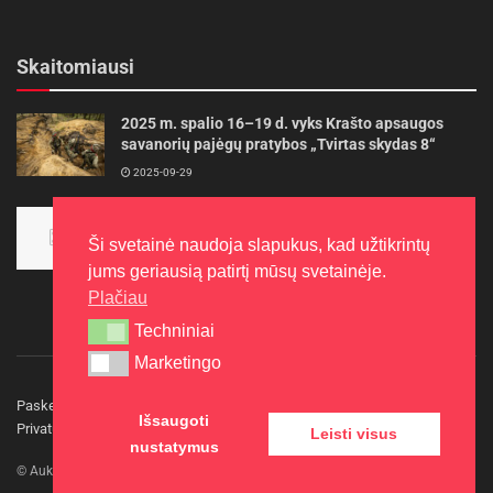
Skaitomiausi
2025 m. spalio 16–19 d. vyks Krašto apsaugos
savanorių pajėgų pratybos „Tvirtas skydas 8“
2025-09-29
Panevėžietės tarptautinėje programoje siekia
aukso
Ši svetainė naudoja slapukus, kad užtikrintų
2015-10-30
jums geriausią patirtį mūsų svetainėje.
Plačiau
Techniniai
Techniniai
Marketingo
Marketingo
Paskelbkite naujieną
Rašyti redakcijai
Reklama
Išsaugoti
Privatumo politika
Kontaktai
Leisti visus
nustatymus
© Aukštaitijos gidas