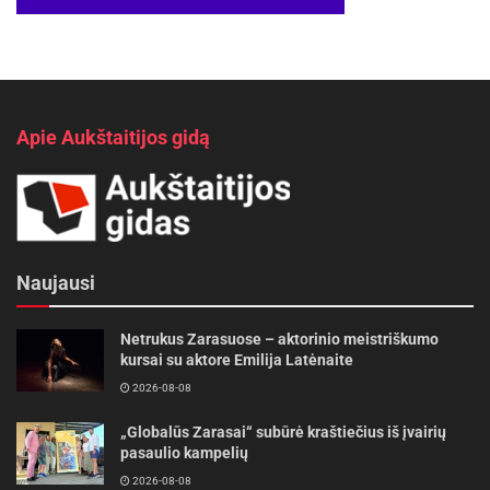
Apie Aukštaitijos gidą
Naujausi
Netrukus Zarasuose – aktorinio meistriškumo
kursai su aktore Emilija Latėnaite
2026-08-08
„Globalūs Zarasai“ subūrė kraštiečius iš įvairių
pasaulio kampelių
2026-08-08