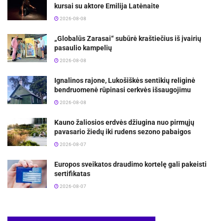
kursai su aktore Emilija Latėnaite
2026-08-08
„Globalūs Zarasai“ subūrė kraštiečius iš įvairių
pasaulio kampelių
2026-08-08
Ignalinos rajone, Lukošiškės sentikių religinė
bendruomenė rūpinasi cerkvės išsaugojimu
2026-08-08
Kauno žaliosios erdvės džiugina nuo pirmųjų
pavasario žiedų iki rudens sezono pabaigos
2026-08-07
Europos sveikatos draudimo kortelę gali pakeisti
sertifikatas
2026-08-07