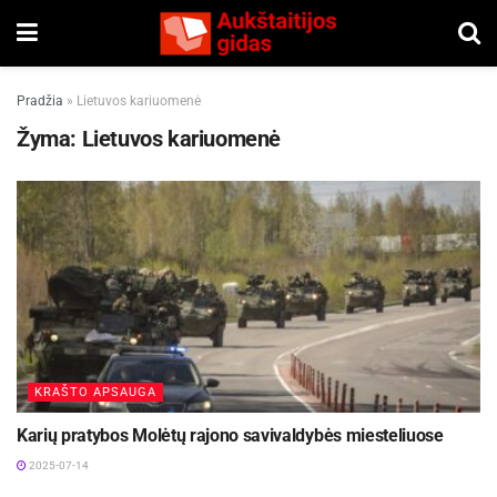
Pradžia
»
Lietuvos kariuomenė
Žyma:
Lietuvos kariuomenė
KRAŠTO APSAUGA
Karių pratybos Molėtų rajono savivaldybės miesteliuose
2025-07-14