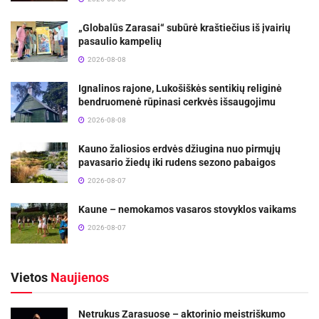
„Globalūs Zarasai“ subūrė kraštiečius iš įvairių
pasaulio kampelių
2026-08-08
Ignalinos rajone, Lukošiškės sentikių religinė
bendruomenė rūpinasi cerkvės išsaugojimu
2026-08-08
Kauno žaliosios erdvės džiugina nuo pirmųjų
pavasario žiedų iki rudens sezono pabaigos
2026-08-07
Kaune – nemokamos vasaros stovyklos vaikams
2026-08-07
Vietos
Naujienos
Netrukus Zarasuose – aktorinio meistriškumo