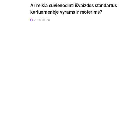
Ar reikia suvienodinti išvaizdos standartus
kariuomenėje vyrams ir moterims?
2025-01-20