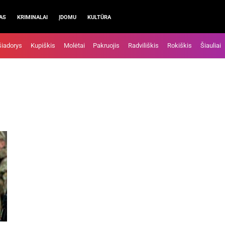
AS
KRIMINALAI
ĮDOMU
KULTŪRA
šiadorys
Kupiškis
Molėtai
Pakruojis
Radviliškis
Rokiškis
Šiauliai