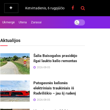
Ketvirtadienis, 6 rugpjūčio
Ukmergė
Utena
Zarasai
Aktualijos
Šalia Baisogalos prasidėjo
ilgai laukto kelio remontas
2026-08-05
Patogesnės kelionės
elektriniais traukiniais iš
Radviliškio – jau šį rudenį
2026-08-05