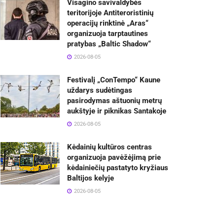
Visagino savivaldybės
teritorijoje Antiteroristinių
operacijų rinktinė „Aras“
organizuoja tarptautines
pratybas „Baltic Shadow“
2026-08-05
Festivalį „ConTempo“ Kaune
uždarys sudėtingas
pasirodymas aštuonių metrų
aukštyje ir piknikas Santakoje
2026-08-05
Kėdainių kultūros centras
organizuoja pavėžėjimą prie
kėdainiečių pastatyto kryžiaus
Baltijos kelyje
2026-08-05