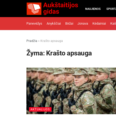
NAUJIENOS
SPORT
Panevėžys
Anykščiai
Biržai
Jonava
Kėdainiai
Kai
Pradžia
»
Krašto apsauga
Žyma:
Krašto apsauga
AKTUALIJOS