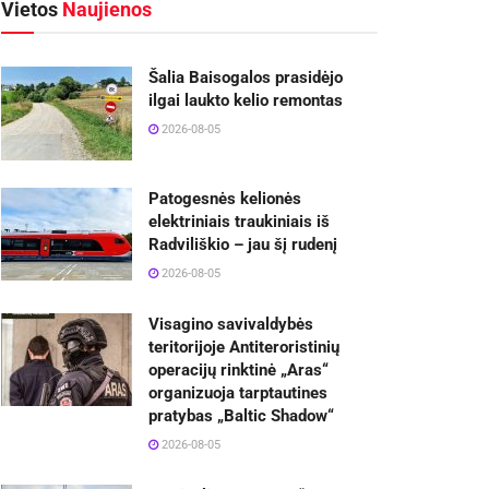
Vietos
Naujienos
Šalia Baisogalos prasidėjo
ilgai laukto kelio remontas
2026-08-05
Patogesnės kelionės
elektriniais traukiniais iš
Radviliškio – jau šį rudenį
2026-08-05
Visagino savivaldybės
teritorijoje Antiteroristinių
operacijų rinktinė „Aras“
organizuoja tarptautines
pratybas „Baltic Shadow“
2026-08-05