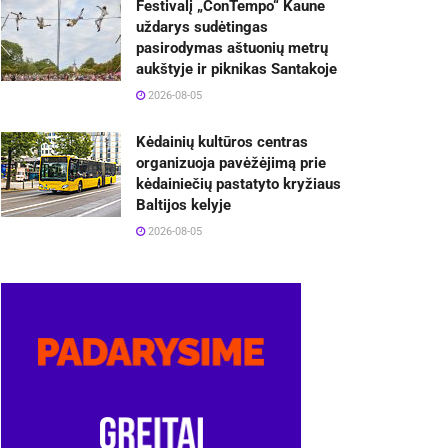
Festivalį „ConTempo“ Kaune
uždarys sudėtingas
pasirodymas aštuonių metrų
aukštyje ir piknikas Santakoje
2026-08-05
Kėdainių kultūros centras
organizuoja pavėžėjimą prie
kėdainiečių pastatyto kryžiaus
Baltijos kelyje
2026-08-05