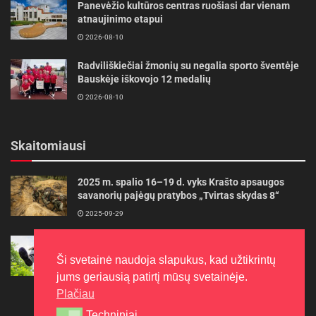
Panevėžio kultūros centras ruošiasi dar vienam
atnaujinimo etapui
2026-08-10
Radviliškiečiai žmonių su negalia sporto šventėje
Bauskėje iškovojo 12 medalių
2026-08-10
Skaitomiausi
2025 m. spalio 16–19 d. vyks Krašto apsaugos
savanorių pajėgų pratybos „Tvirtas skydas 8“
2025-09-29
Gudrybės, kad trimerio pjovimo valas tarnautų
ilgiau
Ši svetainė naudoja slapukus, kad užtikrintų
2022-06-27
jums geriausią patirtį mūsų svetainėje.
Plačiau
Techniniai
Techniniai