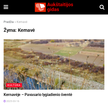
Pradžia
»
Kernavė
Žyma:
Kernavė
KULTŪRA
Kernavėje – Pavasario lygiadienio šventė
2025-03-16