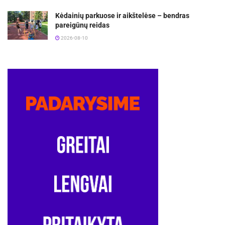
Kėdainių parkuose ir aikštelėse – bendras
pareigūnų reidas
2026-08-10