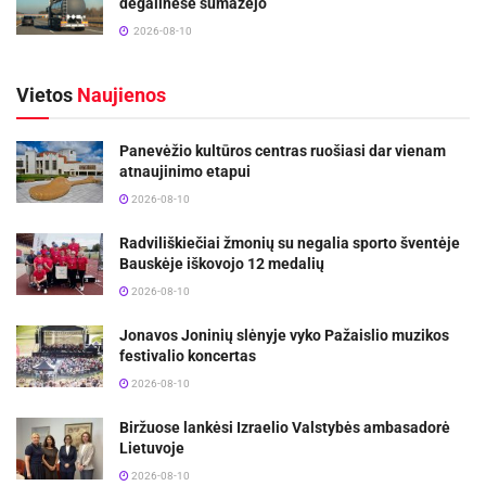
degalinėse sumažėjo
2026-08-10
Vietos
Naujienos
Panevėžio kultūros centras ruošiasi dar vienam
atnaujinimo etapui
2026-08-10
Radviliškiečiai žmonių su negalia sporto šventėje
Bauskėje iškovojo 12 medalių
2026-08-10
Jonavos Joninių slėnyje vyko Pažaislio muzikos
festivalio koncertas
2026-08-10
Biržuose lankėsi Izraelio Valstybės ambasadorė
Lietuvoje
2026-08-10