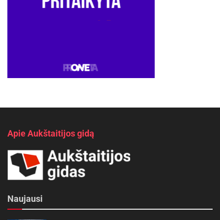
Apie Aukštaitijos gidą
Naujausi