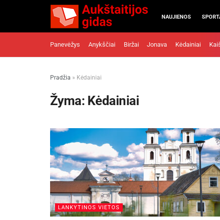
NAUJIENOS
SPORT
Panevėžys
Anykščiai
Biržai
Jonava
Kėdainiai
Kai
Pradžia
»
Kėdainiai
Žyma:
Kėdainiai
LANKYTINOS VIETOS