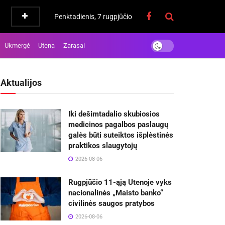
Penktadienis, 7 rugpjūčio
Ukmergė
Utena
Zarasai
Aktualijos
Iki dešimtadalio skubiosios
medicinos pagalbos paslaugų
galės būti suteiktos išplėstinės
praktikos slaugytojų
2026-08-06
Rugpjūčio 11-ąją Utenoje vyks
nacionalinės „Maisto banko“
civilinės saugos pratybos
2026-08-06