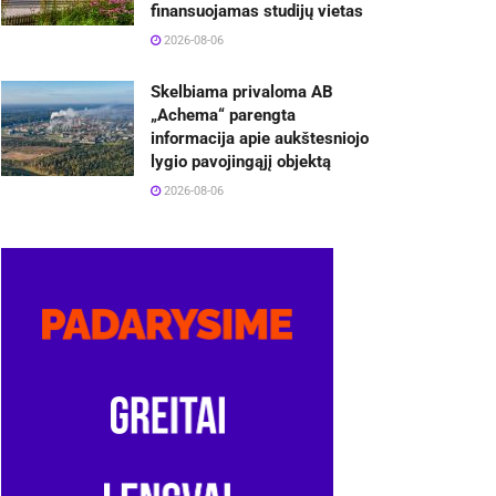
finansuojamas studijų vietas
2026-08-06
Skelbiama privaloma AB
„Achema“ parengta
informacija apie aukštesniojo
lygio pavojingąjį objektą
2026-08-06