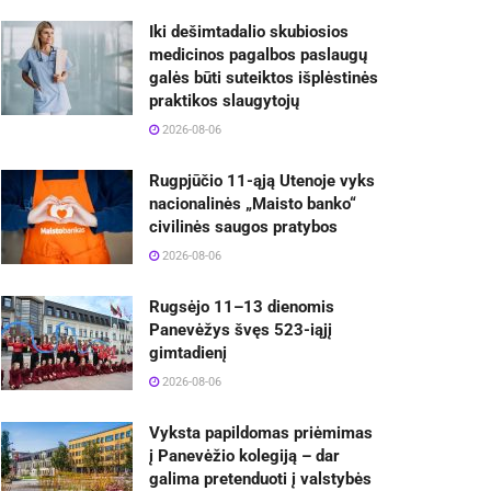
Iki dešimtadalio skubiosios
medicinos pagalbos paslaugų
galės būti suteiktos išplėstinės
praktikos slaugytojų
2026-08-06
Rugpjūčio 11-ąją Utenoje vyks
nacionalinės „Maisto banko“
civilinės saugos pratybos
2026-08-06
Rugsėjo 11–13 dienomis
Panevėžys švęs 523-iąjį
gimtadienį
2026-08-06
Vyksta papildomas priėmimas
į Panevėžio kolegiją – dar
galima pretenduoti į valstybės