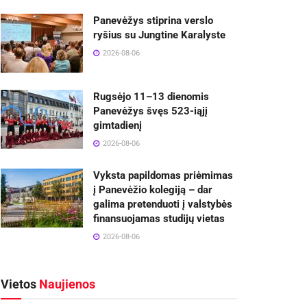
Panevėžys stiprina verslo
ryšius su Jungtine Karalyste
2026-08-06
Rugsėjo 11–13 dienomis
Panevėžys švęs 523-iąjį
gimtadienį
2026-08-06
Vyksta papildomas priėmimas
į Panevėžio kolegiją – dar
galima pretenduoti į valstybės
finansuojamas studijų vietas
2026-08-06
Vietos
Naujienos