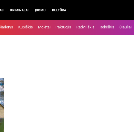
AS
KRIMINALAI
ĮDOMU
KULTŪRA
šiadorys
Kupiškis
Molėtai
Pakruojis
Radviliškis
Rokiškis
Šiauliai