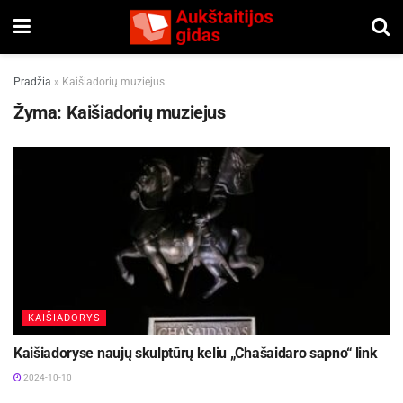
Pradžia
»
Kaišiadorių muziejus
Žyma:
Kaišiadorių muziejus
KAIŠIADORYS
Kaišiadoryse naujų skulptūrų keliu „Chašaidaro sapno“ link
2024-10-10