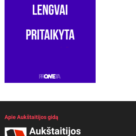
Apie Aukštaitijos gidą