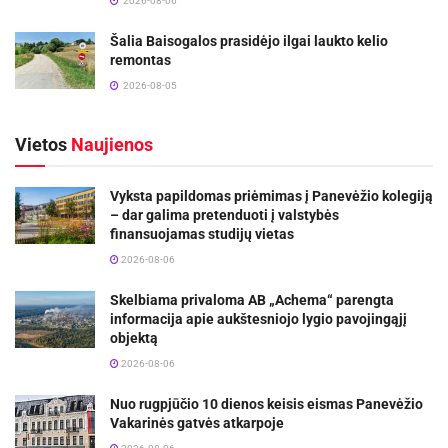
2026-08-06
Šalia Baisogalos prasidėjo ilgai laukto kelio
remontas
2026-08-05
Vietos
Naujienos
Vyksta papildomas priėmimas į Panevėžio kolegiją
– dar galima pretenduoti į valstybės
finansuojamas studijų vietas
2026-08-06
Skelbiama privaloma AB „Achema“ parengta
informacija apie aukštesniojo lygio pavojingąjį
objektą
2026-08-06
Nuo rugpjūčio 10 dienos keisis eismas Panevėžio
Vakarinės gatvės atkarpoje