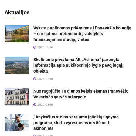
Aktualijos
Vyksta papildomas priėmimas į Panevėžio kolegiją
– dar galima pretenduoti į valstybės
finansuojamas studijų vietas
2026-08-06
Skelbiama privaloma AB „Achema“ parengta
informacija apie aukštesniojo lygio pavojingąjį
objektą
2026-08-06
Nuo rugpjūčio 10 dienos keisis eismas Panevėžio
Vakarinės gatvės atkarpoje
2026-08-06
Į Anykščius ateina verslumo įgūdžių ugdymo
programa, skirta vyresniems nei 50 metų
asmenims