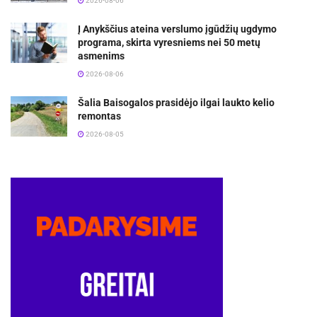
2026-08-06
Į Anykščius ateina verslumo įgūdžių ugdymo
programa, skirta vyresniems nei 50 metų
asmenims
2026-08-06
Šalia Baisogalos prasidėjo ilgai laukto kelio
remontas
2026-08-05