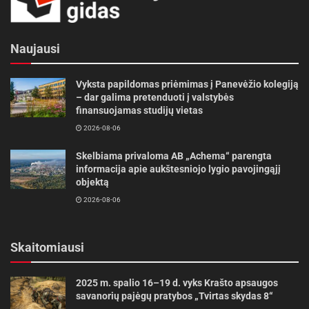
Naujausi
Vyksta papildomas priėmimas į Panevėžio kolegiją
– dar galima pretenduoti į valstybės
finansuojamas studijų vietas
2026-08-06
Skelbiama privaloma AB „Achema“ parengta
informacija apie aukštesniojo lygio pavojingąjį
objektą
2026-08-06
Skaitomiausi
2025 m. spalio 16–19 d. vyks Krašto apsaugos
savanorių pajėgų pratybos „Tvirtas skydas 8“