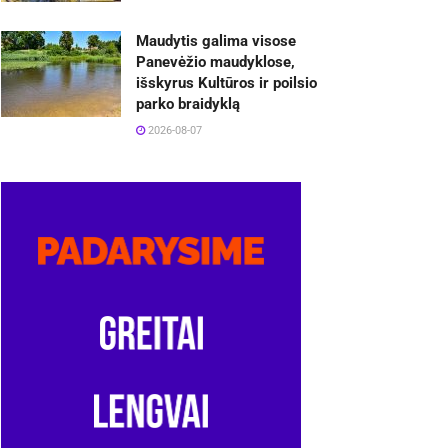
Maudytis galima visose
Panevėžio maudyklose,
išskyrus Kultūros ir poilsio
parko braidyklą
2026-08-07