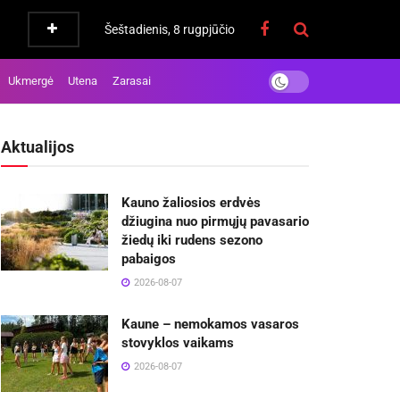
Šeštadienis, 8 rugpjūčio
Ukmergė
Utena
Zarasai
Aktualijos
Kauno žaliosios erdvės
džiugina nuo pirmųjų pavasario
žiedų iki rudens sezono
pabaigos
2026-08-07
Kaune – nemokamos vasaros
stovyklos vaikams
2026-08-07