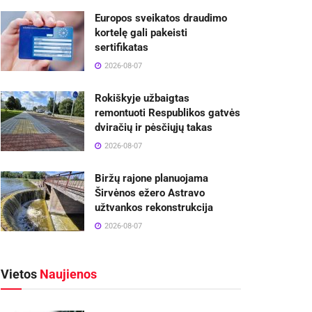
Europos sveikatos draudimo
kortelę gali pakeisti
sertifikatas
2026-08-07
Rokiškyje užbaigtas
remontuoti Respublikos gatvės
dviračių ir pėsčiųjų takas
2026-08-07
Biržų rajone planuojama
Širvėnos ežero Astravo
užtvankos rekonstrukcija
2026-08-07
Vietos
Naujienos