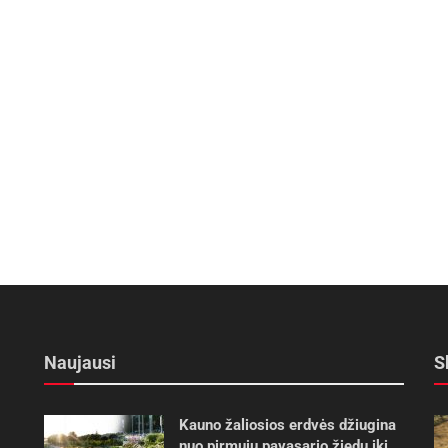
Naujausi
S
Kauno žaliosios erdvės džiugina
nuo pirmųjų pavasario žiedų iki