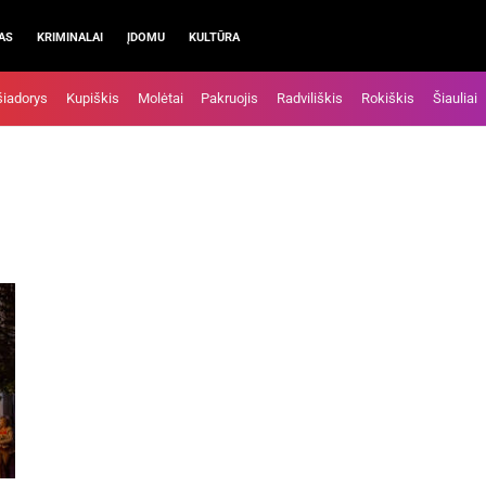
AS
KRIMINALAI
ĮDOMU
KULTŪRA
šiadorys
Kupiškis
Molėtai
Pakruojis
Radviliškis
Rokiškis
Šiauliai