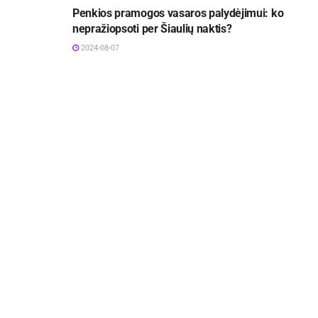
Penkios pramogos vasaros palydėjimui: ko
nepražiopsoti per Šiaulių naktis?
2024-08-07