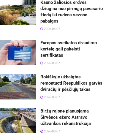
Kauno žaliosios erdvės
džiugina nuo pirmųjų pavasario
žiedų iki rudens sezono
pabaigos
2026-08-07
Europos sveikatos draudimo
kortelę gali pakeisti
sertifikatas
2026-08-07
Rokiškyje užbaigtas
remontuoti Respublikos gatvės
dviračių ir pėsčiųjų takas
2026-08-07
Biržų rajone planuojama
Širvėnos ežero Astravo
užtvankos rekonstrukcija
2026-08-07