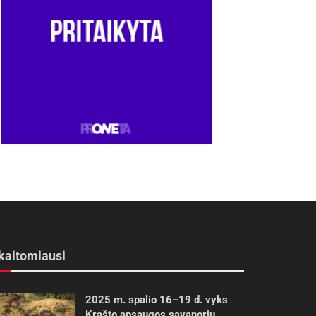
kaitomiausi
2025 m. spalio 16–19 d. vyks
Krašto apsaugos savanorių