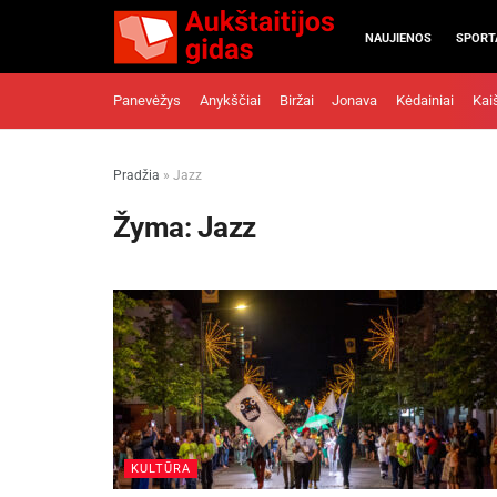
NAUJIENOS
SPORT
Panevėžys
Anykščiai
Biržai
Jonava
Kėdainiai
Kai
Pradžia
»
Jazz
Žyma:
Jazz
KULTŪRA