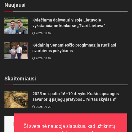
Naujausi
Kviečiama dalyvauti visoje Lietuvoje
vykstančiame konkurse „Tvari Lietuva“
2026-08-07
Kėdainių Senamiesčio progimnazija ruošiasi
svarbiems pokyčiams
2026-08-07
Skaitomiausi
2025 m. spalio 16–19 d. vyks Krašto apsaugos
savanorių pajėgų pratybos „Tvirtas skydas 8“
2025-09-29
Panevėžietės tarptautinėje programoje siekia
aukso
Ši svetainė naudoja slapukus, kad užtikrintų
2015-10-30