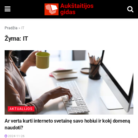
Pradžia
»
IT
Žyma:
IT
AKTUALIJOS
Ar verta kurti interneto svetainę savo hobiui ir kokį domeną
naudoti?
2024-11-26