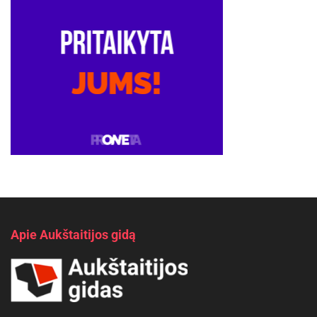
Apie Aukštaitijos gidą