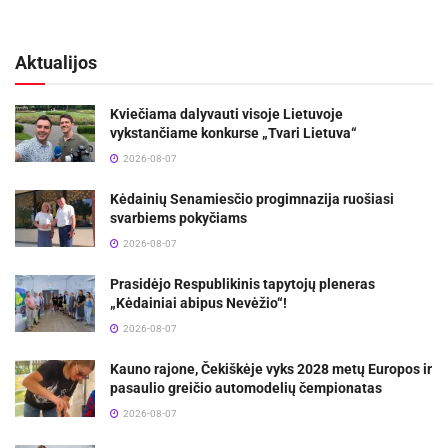
Aktualijos
Kviečiama dalyvauti visoje Lietuvoje
vykstančiame konkurse „Tvari Lietuva“
2026-08-07
Kėdainių Senamiesčio progimnazija ruošiasi
svarbiems pokyčiams
2026-08-07
Prasidėjo Respublikinis tapytojų pleneras
„Kėdainiai abipus Nevėžio“!
2026-08-07
Kauno rajone, Čekiškėje vyks 2028 metų Europos ir
pasaulio greičio automodelių čempionatas
2026-08-07