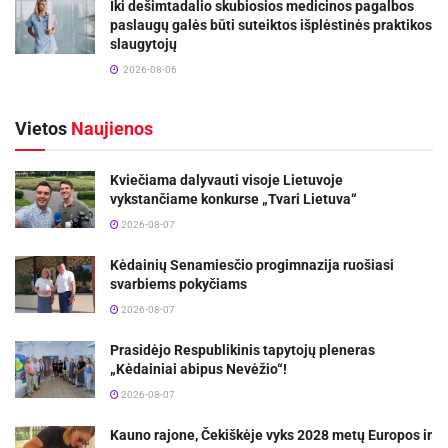
Iki dešimtadalio skubiosios medicinos pagalbos
paslaugų galės būti suteiktos išplėstinės praktikos
slaugytojų
2026-08-06
Vietos
Naujienos
Kviečiama dalyvauti visoje Lietuvoje
vykstančiame konkurse „Tvari Lietuva“
2026-08-07
Kėdainių Senamiesčio progimnazija ruošiasi
svarbiems pokyčiams
2026-08-07
Prasidėjo Respublikinis tapytojų pleneras
„Kėdainiai abipus Nevėžio“!
2026-08-07
Kauno rajone, Čekiškėje vyks 2028 metų Europos ir