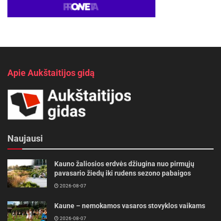
Apie Aukštaitijos gidą
Naujausi
Kauno žaliosios erdvės džiugina nuo pirmųjų
pavasario žiedų iki rudens sezono pabaigos
2026-08-07
Kaune – nemokamos vasaros stovyklos vaikams
2026-08-07