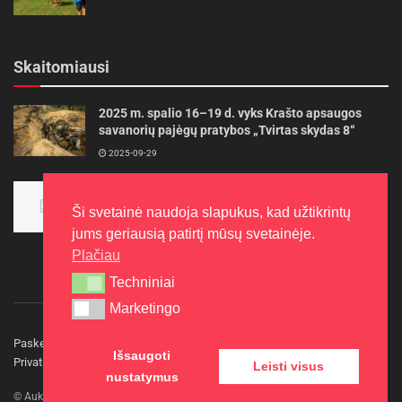
Skaitomiausi
2025 m. spalio 16–19 d. vyks Krašto apsaugos
savanorių pajėgų pratybos „Tvirtas skydas 8“
2025-09-29
Panevėžietės tarptautinėje programoje siekia
aukso
Ši svetainė naudoja slapukus, kad užtikrintų
2015-10-30
jums geriausią patirtį mūsų svetainėje.
Plačiau
Techniniai
Techniniai
Marketingo
Marketingo
Paskelbkite naujieną
Rašyti redakcijai
Reklama
Išsaugoti
Privatumo politika
Kontaktai
Leisti visus
nustatymus
© Aukštaitijos gidas