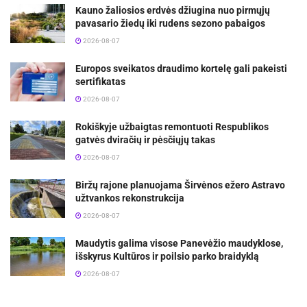
Kauno žaliosios erdvės džiugina nuo pirmųjų
pavasario žiedų iki rudens sezono pabaigos
2026-08-07
Europos sveikatos draudimo kortelę gali pakeisti
sertifikatas
2026-08-07
Rokiškyje užbaigtas remontuoti Respublikos
gatvės dviračių ir pėsčiųjų takas
2026-08-07
Biržų rajone planuojama Širvėnos ežero Astravo
užtvankos rekonstrukcija
2026-08-07
Maudytis galima visose Panevėžio maudyklose,
išskyrus Kultūros ir poilsio parko braidyklą
2026-08-07