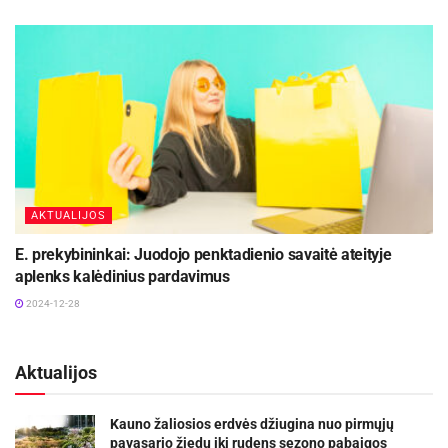
AKTUALIJOS
E. prekybininkai: Juodojo penktadienio savaitė ateityje
aplenks kalėdinius pardavimus
2024-12-28
Aktualijos
Kauno žaliosios erdvės džiugina nuo pirmųjų
pavasario žiedų iki rudens sezono pabaigos