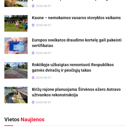
2026-08-07
Kaune – nemokamos vasaros stovyklos vaikams
2026-08-07
Europos sveikatos draudimo kortelę gali pakeisti
sertifikatas
2026-08-07
Rokiškyje užbaigtas remontuoti Respublikos
gatvės dviračių ir pėsčiųjų takas
2026-08-07
Biržų rajone planuojama Širvėnos ežero Astravo
užtvankos rekonstrukcija
2026-08-07
Vietos
Naujienos