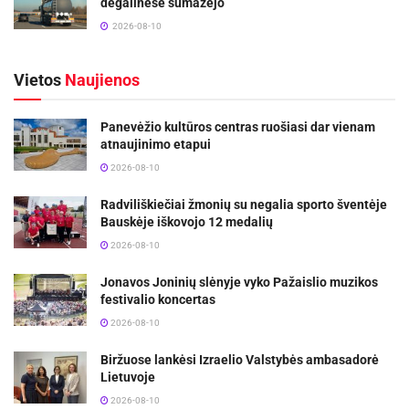
degalinėse sumažėjo
2026-08-10
Vietos
Naujienos
Panevėžio kultūros centras ruošiasi dar vienam
atnaujinimo etapui
2026-08-10
Radviliškiečiai žmonių su negalia sporto šventėje
Bauskėje iškovojo 12 medalių
2026-08-10
Jonavos Joninių slėnyje vyko Pažaislio muzikos
festivalio koncertas
2026-08-10
Biržuose lankėsi Izraelio Valstybės ambasadorė
Lietuvoje
2026-08-10