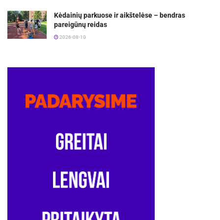
Kėdainių parkuose ir aikštelėse – bendras
pareigūnų reidas
2026-08-10