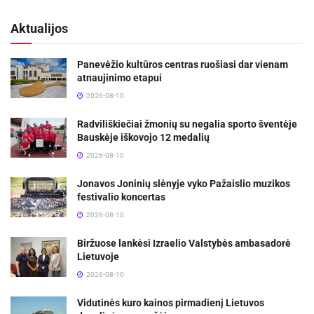
Aktualijos
Panevėžio kultūros centras ruošiasi dar vienam
atnaujinimo etapui
2026-08-10
Radviliškiečiai žmonių su negalia sporto šventėje
Bauskėje iškovojo 12 medalių
2026-08-10
Jonavos Joninių slėnyje vyko Pažaislio muzikos
festivalio koncertas
2026-08-10
Biržuose lankėsi Izraelio Valstybės ambasadorė
Lietuvoje
2026-08-10
Vidutinės kuro kainos pirmadienį Lietuvos