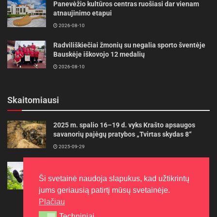
Panevėžio kultūros centras ruošiasi dar vienam
atnaujinimo etapui
2026-08-10
Radviliškiečiai žmonių su negalia sporto šventėje
Bauskėje iškovojo 12 medalių
2026-08-10
Skaitomiausi
2025 m. spalio 16–19 d. vyks Krašto apsaugos
savanorių pajėgų pratybos „Tvirtas skydas 8“
2025-09-29
Gudrybės, kad trimerio pjovimo valas tarnautų
ilgiau
Ši svetainė naudoja slapukus, kad užtikrintų
2022-06-27
jums geriausią patirtį mūsų svetainėje.
Plačiau
Techniniai
Techniniai