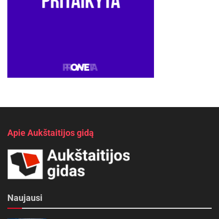
Apie Aukštaitijos gidą
Naujausi