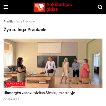
Pradžia
»
Inga Pračkailė
Žyma:
Inga Pračkailė
NAUJIENOS
Ukmergės vadovų vizitas Siesikų miestelyje
2024-09-05