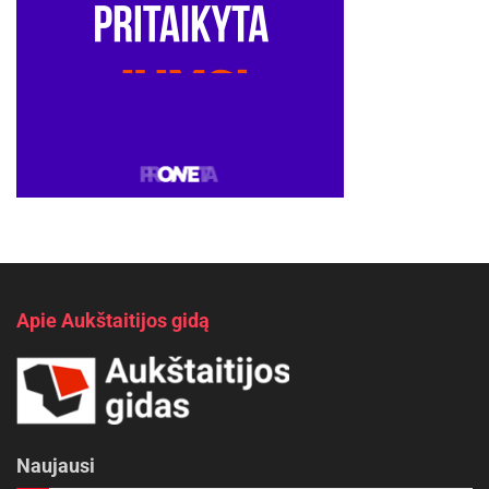
Apie Aukštaitijos gidą
Naujausi