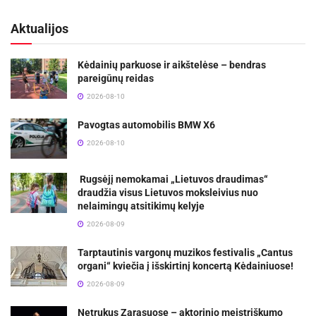
Aktualijos
Kėdainių parkuose ir aikštelėse – bendras
pareigūnų reidas
2026-08-10
Pavogtas automobilis BMW X6
2026-08-10
Rugsėjį nemokamai „Lietuvos draudimas“
draudžia visus Lietuvos moksleivius nuo
nelaimingų atsitikimų kelyje
2026-08-09
Tarptautinis vargonų muzikos festivalis „Cantus
organi“ kviečia į išskirtinį koncertą Kėdainiuose!
2026-08-09
Netrukus Zarasuose – aktorinio meistriškumo