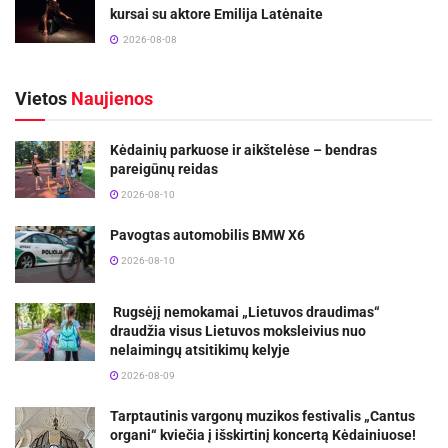
kursai su aktore Emilija Latėnaite
2026-08-08
Vietos
Naujienos
Kėdainių parkuose ir aikštelėse – bendras
pareigūnų reidas
2026-08-10
Pavogtas automobilis BMW X6
2026-08-10
Rugsėjį nemokamai „Lietuvos draudimas“
draudžia visus Lietuvos moksleivius nuo
nelaimingų atsitikimų kelyje
2026-08-09
Tarptautinis vargonų muzikos festivalis „Cantus
organi“ kviečia į išskirtinį koncertą Kėdainiuose!