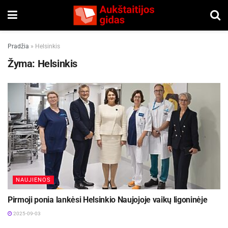
Pradžia
»
Helsinkis
Žyma:
Helsinkis
NAUJIENOS
Pirmoji ponia lankėsi Helsinkio Naujojoje vaikų ligoninėje
2025-09-03