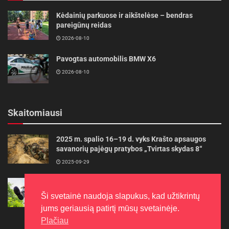
Kėdainių parkuose ir aikštelėse – bendras
pareigūnų reidas
2026-08-10
Pavogtas automobilis BMW X6
2026-08-10
Skaitomiausi
2025 m. spalio 16–19 d. vyks Krašto apsaugos
savanorių pajėgų pratybos „Tvirtas skydas 8“
2025-09-29
Gudrybės, kad trimerio pjovimo valas tarnautų
ilgiau
Ši svetainė naudoja slapukus, kad užtikrintų
2022-06-27
jums geriausią patirtį mūsų svetainėje.
Plačiau