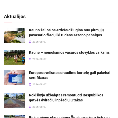
Aktualijos
Kauno žaliosios erdvės džiugina nuo pirmųjų
pavasario žiedų iki rudens sezono pabaigos
2026-08-07
Kaune – nemokamos vasaros stovyklos vaikams
2026-08-07
Europos sveikatos draudimo kortelę gali pakeisti
sertifikatas
2026-08-07
Rokiškyje užbaigtas remontuoti Respublikos
gatvės dviračių ir pėsčiųjų takas
2026-08-07
Biržų rajone planuojama Širvėnos ežero Astravo