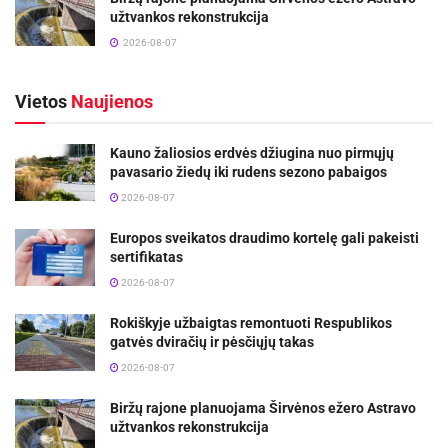
užtvankos rekonstrukcija
2026-08-07
Vietos
Naujienos
Kauno žaliosios erdvės džiugina nuo pirmųjų
pavasario žiedų iki rudens sezono pabaigos
2026-08-07
Europos sveikatos draudimo kortelę gali pakeisti
sertifikatas
2026-08-07
Rokiškyje užbaigtas remontuoti Respublikos
gatvės dviračių ir pėsčiųjų takas
2026-08-07
Biržų rajone planuojama Širvėnos ežero Astravo
užtvankos rekonstrukcija