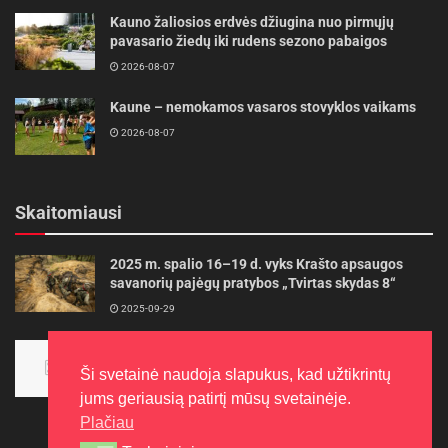
Kauno žaliosios erdvės džiugina nuo pirmųjų
pavasario žiedų iki rudens sezono pabaigos
2026-08-07
Kaune – nemokamos vasaros stovyklos vaikams
2026-08-07
Skaitomiausi
2025 m. spalio 16–19 d. vyks Krašto apsaugos
savanorių pajėgų pratybos „Tvirtas skydas 8“
2025-09-29
Panevėžietės tarptautinėje programoje siekia
aukso
Ši svetainė naudoja slapukus, kad užtikrintų
2015-10-30
jums geriausią patirtį mūsų svetainėje.
Plačiau