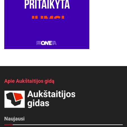
Apie Aukštaitijos gidą
Naujausi