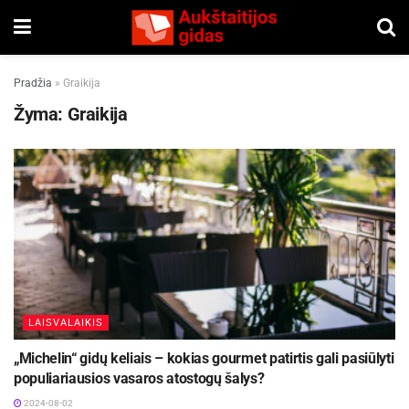
Pradžia
»
Graikija
Žyma:
Graikija
LAISVALAIKIS
„Michelin“ gidų keliais – kokias gourmet patirtis gali pasiūlyti
populiariausios vasaros atostogų šalys?
2024-08-02