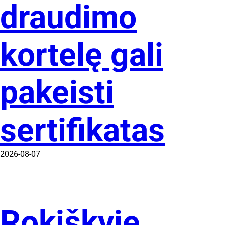
draudimo
kortelę gali
pakeisti
sertifikatas
2026-08-07
Rokiškyje