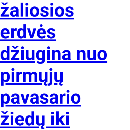
žaliosios
erdvės
džiugina nuo
pirmųjų
pavasario
žiedų iki