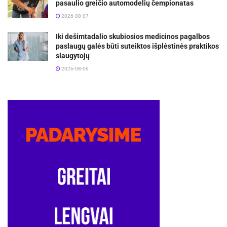
pasaulio greičio automodelių čempionatas
2026-08-07
Iki dešimtadalio skubiosios medicinos pagalbos
paslaugų galės būti suteiktos išplėstinės praktikos
slaugytojų
2026-08-06