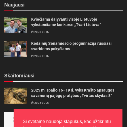
Naujausi
Kviečiama dalyvauti visoje Lietuvoje
vykstančiame konkurse „Tvari Lietuva“
2026-08-07
Kėdainių Senamiesčio progimnazija ruošiasi
svarbiems pokyčiams
2026-08-07
Skaitomiausi
2025 m. spalio 16–19 d. vyks Krašto apsaugos
savanorių pajėgų pratybos „Tvirtas skydas 8“
2025-09-29
Panevėžietės tarptautinėje programoje siekia
aukso
Ši svetainė naudoja slapukus, kad užtikrintų
2015-10-30