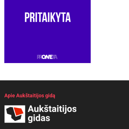
Apie Aukštaitijos gidą