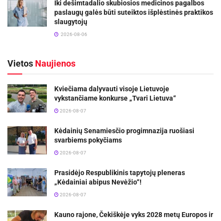
Iki dešimtadalio skubiosios medicinos pagalbos
paslaugų galės būti suteiktos išplėstinės praktikos
slaugytojų
2026-08-06
Vietos
Naujienos
Kviečiama dalyvauti visoje Lietuvoje
vykstančiame konkurse „Tvari Lietuva“
2026-08-07
Kėdainių Senamiesčio progimnazija ruošiasi
svarbiems pokyčiams
2026-08-07
Prasidėjo Respublikinis tapytojų pleneras
„Kėdainiai abipus Nevėžio“!
2026-08-07
Kauno rajone, Čekiškėje vyks 2028 metų Europos ir