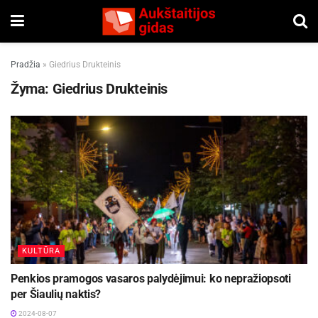
Pradžia
»
Giedrius Drukteinis
Žyma:
Giedrius Drukteinis
KULTŪRA
Penkios pramogos vasaros palydėjimui: ko nepražiopsoti
per Šiaulių naktis?
2024-08-07