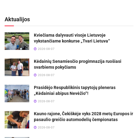
Aktualijos
Kviečiama dalyvauti visoje Lietuvoje
vykstančiame konkurse „Tvari Lietuva“
2026-08-07
Kėdainių Senamiesčio progimnazija ruošiasi
svarbiems pokyčiams
2026-08-07
Prasidėjo Respublikinis tapytojų pleneras
„Kėdainiai abipus Nevėžio“!
2026-08-07
Kauno rajone, Čekiškėje vyks 2028 metų Europos ir
pasaulio greičio automodelių čempionatas
2026-08-07