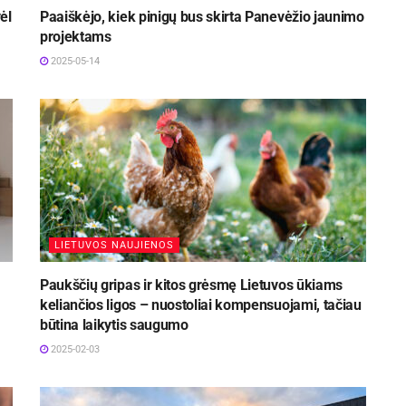
ėl
Paaiškėjo, kiek pinigų bus skirta Panevėžio jaunimo
projektams
2025-05-14
LIETUVOS NAUJIENOS
Paukščių gripas ir kitos grėsmę Lietuvos ūkiams
keliančios ligos – nuostoliai kompensuojami, tačiau
būtina laikytis saugumo
2025-02-03