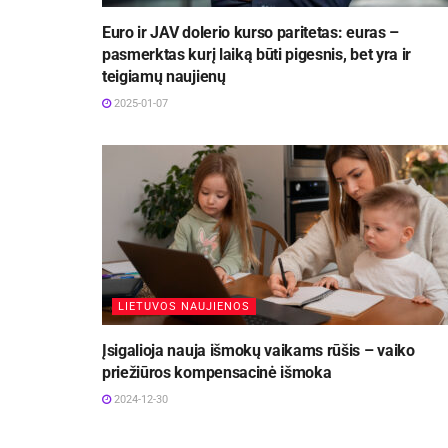
Euro ir JAV dolerio kurso paritetas: euras –
pasmerktas kurį laiką būti pigesnis, bet yra ir
teigiamų naujienų
2025-01-07
LIETUVOS NAUJIENOS
Įsigalioja nauja išmokų vaikams rūšis – vaiko
priežiūros kompensacinė išmoka
2024-12-30