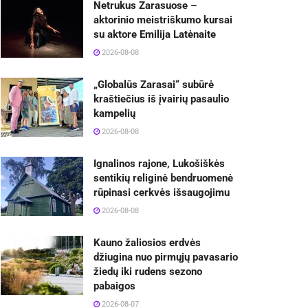
Netrukus Zarasuose –
aktorinio meistriškumo kursai
su aktore Emilija Latėnaite
2026-08-08
„Globalūs Zarasai“ subūrė
kraštiečius iš įvairių pasaulio
kampelių
2026-08-08
Ignalinos rajone, Lukošiškės
sentikių religinė bendruomenė
rūpinasi cerkvės išsaugojimu
2026-08-08
Kauno žaliosios erdvės
džiugina nuo pirmųjų pavasario
žiedų iki rudens sezono
pabaigos
2026-08-07