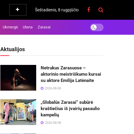
Šeštadienis, 8 rugpjūčio
Ukmergė
Utena
Zarasai
Aktualijos
Netrukus Zarasuose –
aktorinio meistriškumo kursai
su aktore Emilija Latėnaite
2026-08-08
„Globalūs Zarasai“ subūrė
kraštiečius iš įvairių pasaulio
kampelių
2026-08-08