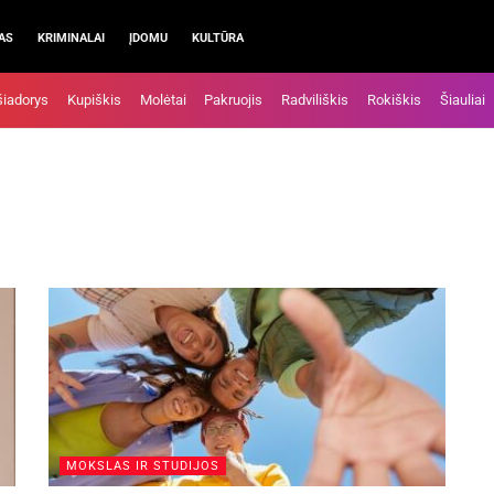
AS
KRIMINALAI
ĮDOMU
KULTŪRA
šiadorys
Kupiškis
Molėtai
Pakruojis
Radviliškis
Rokiškis
Šiauliai
MOKSLAS IR STUDIJOS