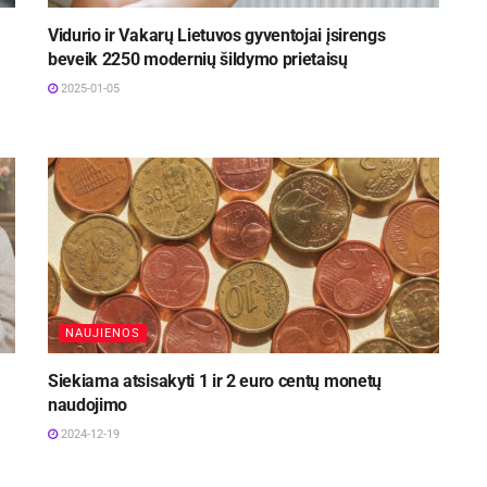
Vidurio ir Vakarų Lietuvos gyventojai įsirengs
beveik 2250 modernių šildymo prietaisų
2025-01-05
NAUJIENOS
Siekiama atsisakyti 1 ir 2 euro centų monetų
naudojimo
2024-12-19