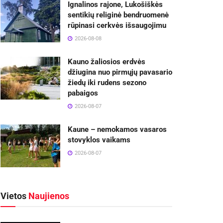
Ignalinos rajone, Lukošiškės
sentikių religinė bendruomenė
rūpinasi cerkvės išsaugojimu
2026-08-08
Kauno žaliosios erdvės
džiugina nuo pirmųjų pavasario
žiedų iki rudens sezono
pabaigos
2026-08-07
Kaune – nemokamos vasaros
stovyklos vaikams
2026-08-07
Vietos
Naujienos