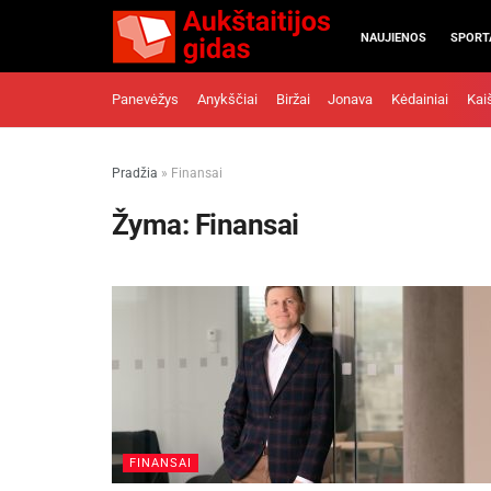
NAUJIENOS
SPORT
Panevėžys
Anykščiai
Biržai
Jonava
Kėdainiai
Kai
Pradžia
»
Finansai
Žyma:
Finansai
FINANSAI