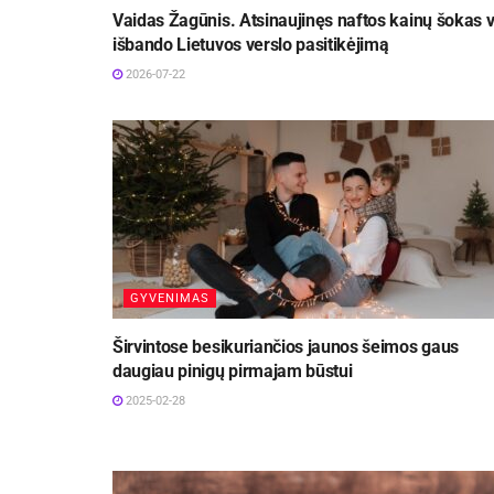
Vaidas Žagūnis. Atsinaujinęs naftos kainų šokas v
išbando Lietuvos verslo pasitikėjimą
2026-07-22
GYVENIMAS
Širvintose besikuriančios jaunos šeimos gaus
daugiau pinigų pirmajam būstui
2025-02-28