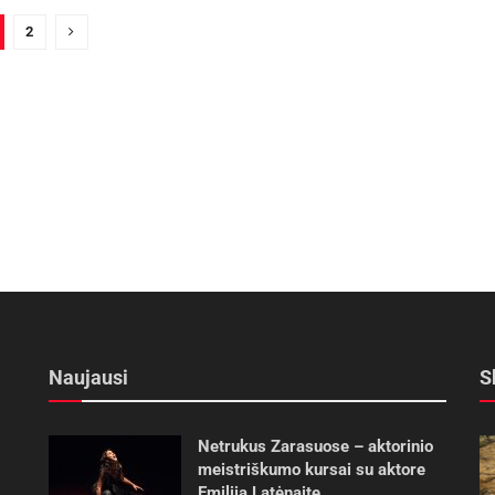
2
Naujausi
S
Netrukus Zarasuose – aktorinio
meistriškumo kursai su aktore
Emilija Latėnaite