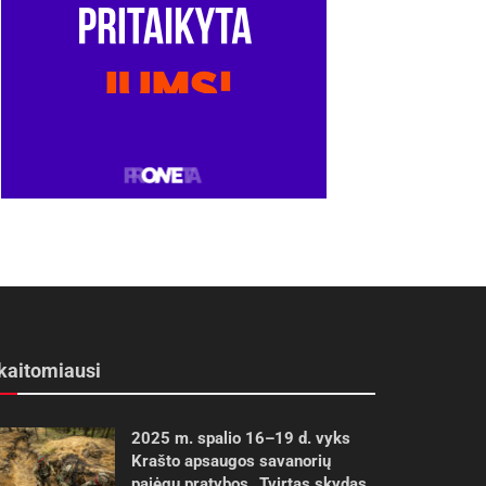
kaitomiausi
2025 m. spalio 16–19 d. vyks
Krašto apsaugos savanorių
pajėgų pratybos „Tvirtas skydas